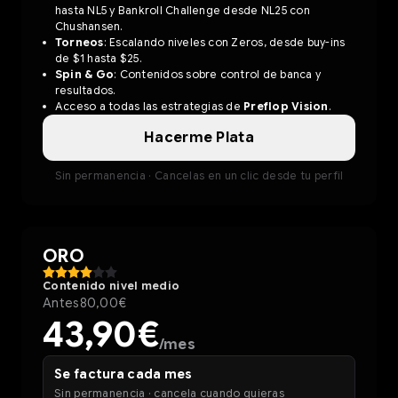
hasta NL5 y Bankroll Challenge desde NL25 con
Chushansen.
Torneos
: Escalando niveles con Zeros, desde buy-ins
de $1 hasta $25.
Spin & Go
: Contenidos sobre control de banca y
resultados.
Acceso a todas las estrategias de
Preflop Vision
.
Hacerme Plata
Sin permanencia · Cancelas en un clic desde tu perfil
ORO
Contenido nivel medio
Antes
80,00€
43,90€
/mes
Se factura cada mes
Sin permanencia · cancela cuando quieras