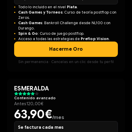
Todo lo incluido en el nivel
Plata
.
Cash Games y Torneos
: Curso de teoría postflop con
Zeros.
Cash Games
: Bankroll Challenge desde NL100 con
Durango.
Spin & Go
: Curso de juego postflop.
Acceso a todas las estrategias de
Preflop Vision
.
Hacerme Oro
Sin permanencia · Cancelas en un clic desde tu perfil
ESMERALDA
Contenido avanzado
Antes
120,00€
63,90€
/mes
Se factura cada mes