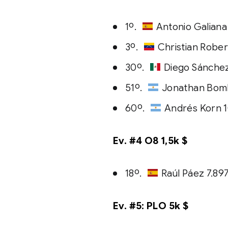
1º.
Antonio Galiana
3º.
Christian Rober
30º.
Diego Sánchez
51º.
Jonathan Bomb
60º.
Andrés Korn 1
Ev. #4 O8 1,5k $
18º.
Raúl Páez 7.89
Ev. #5: PLO 5k $