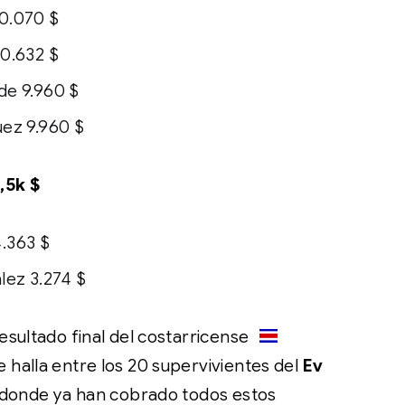
0.070 $
10.632 $
de 9.960 $
uez 9.960 $
,5k $
.363 $
lez 3.274 $
sultado final del costarricense
e halla entre los 20 supervivientes del
Ev
 donde ya han cobrado todos estos