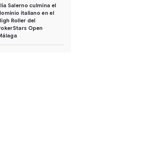
Elia Salerno culmina el
dominio italiano en el
High Roller del
PokerStars Open
Málaga