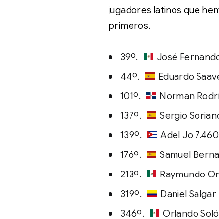
jugadores latinos que hem
primeros.
39º.
José Fernando
44º.
Eduardo Saav
101º.
Norman Rodrí
137º.
Sergio Sorian
139º.
Adel Jo 7.460
176º.
Samuel Berna
213º.
Raymundo Or
319º.
Daniel Salgar
346º.
Orlando Soló