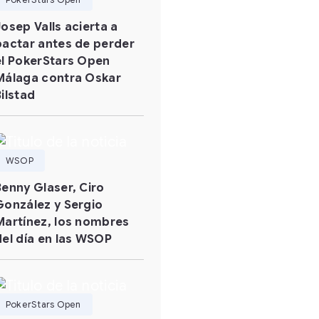
Josep Valls acierta a
pactar antes de perder
el PokerStars Open
Málaga contra Oskar
Bilstad
WSOP
Benny Glaser, Ciro
González y Sergio
Martínez, los nombres
del día en las WSOP
PokerStars Open