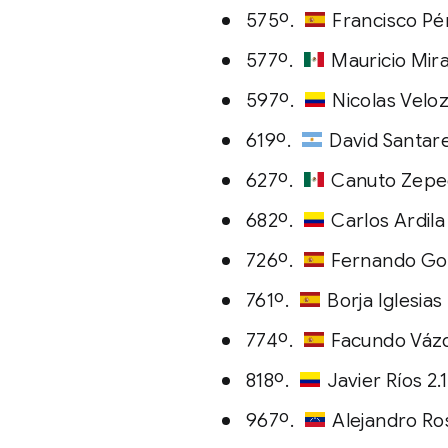
575º.
Francisco Pé
577º.
Mauricio Mir
597º.
Nicolas Velo
619º.
David Santare
627º.
Canuto Zepe
682º.
Carlos Ardila
726º.
Fernando Go
761º.
Borja Iglesias
774º.
Facundo Vázq
818º.
Javier Ríos 2.
967º.
Alejandro Ro