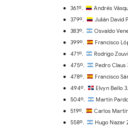
361º.
Andrés Vásqu
379º.
Julián David 
383º.
Osvaldo Vene
399º.
Francisco Ló
471º.
Rodrigo Zouvi
475º.
Pedro Claus 
478º.
Francisco Sá
494º.
Elvyn Bello 3
504º.
Martín Pardo
519º.
Carlos Martín
558º.
Hugo Nazar 