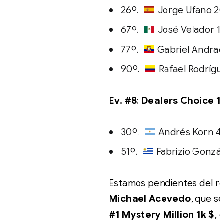
26º.
Jorge Ufano 2
67º.
José Velador 
77º.
Gabriel Andra
90º.
Rafael Rodríg
Ev. #8: Dealers Choice 1
30º.
Andrés Korn 4
51º.
Fabrizio Gonzá
Estamos pendientes del re
Michael Acevedo
, que s
#1 Mystery Million 1k $
,