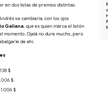
r en dos listas de premios distintas.
ndrés se cambiaría, con los ojos
io Galiana
, que es quien marca el listón
r el momento. Ojalá no dure mucho, pero
balgarle de ahí.
ees
138 $
.006 $
 1.006 $