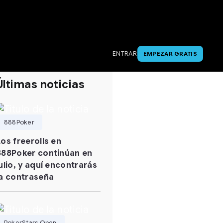
ENTRAR
EMPEZAR GRATIS
Últimas noticias
888Poker
Los freerolls en
888Poker continúan en
julio, y aquí encontrarás
la contraseña
PokerStars Open