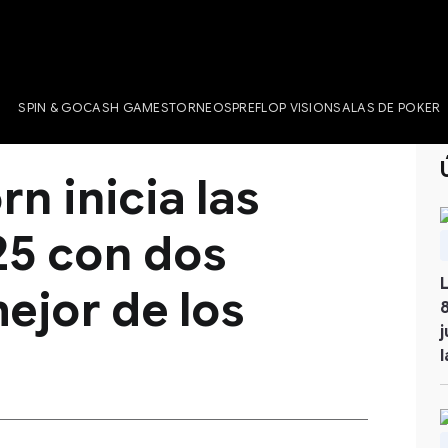
SPIN & GO
CASH GAMES
TORNEOS
PREFLOP VISION
SALAS DE POKER
n inicia las
5 con dos
mejor de los