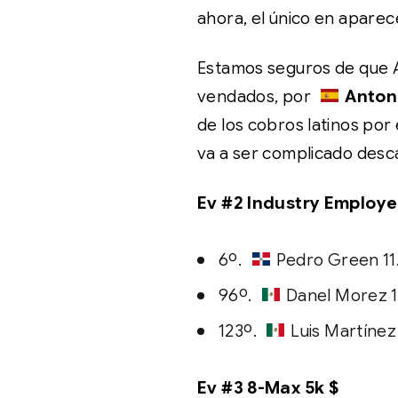
ahora, el único en aparece
Estamos seguros de que A
vendados, por
Anton
de los cobros latinos po
va a ser complicado desca
Ev #2 Industry Employ
6º.
Pedro Green 11.
96º.
Danel Morez 1
123º.
Luis Martínez
Ev #3 8-Max 5k $