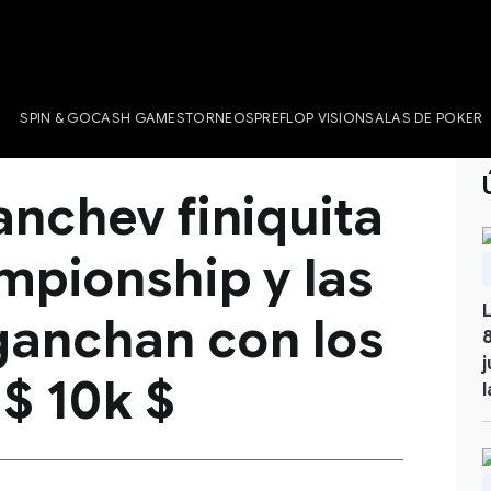
SPIN & GO
CASH GAMES
TORNEOS
PREFLOP VISION
SALAS DE POKER
anchev finiquita
mpionship y las
anchan con los
$ 10k $