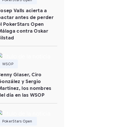
Josep Valls acierta a
pactar antes de perder
el PokerStars Open
Málaga contra Oskar
Bilstad
WSOP
Benny Glaser, Ciro
González y Sergio
Martínez, los nombres
del día en las WSOP
PokerStars Open