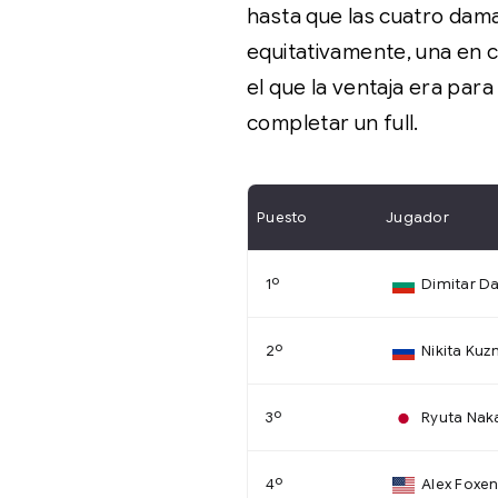
hasta que las cuatro dama
equitativamente, una en c
el que la ventaja era par
completar un full.
Puesto
Jugador
1º
Dimitar D
2º
Nikita Kuz
3º
Ryuta Nak
4º
Alex Foxe