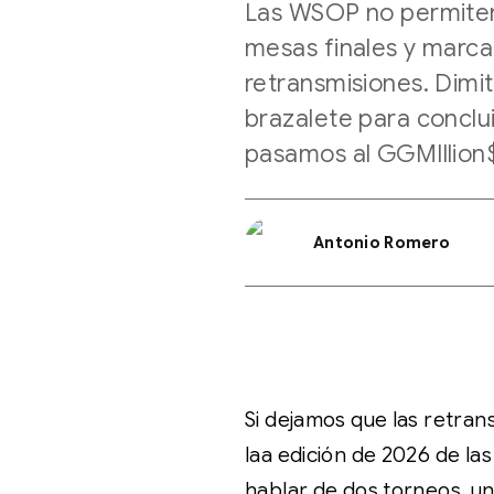
Las WSOP no permiten
mesas finales y marca 
retransmisiones. Dimi
brazalete para conclui
pasamos al GGMIllion
Antonio Romero
Si dejamos que las retran
laa edición de 2026 de la
hablar de dos torneos, u