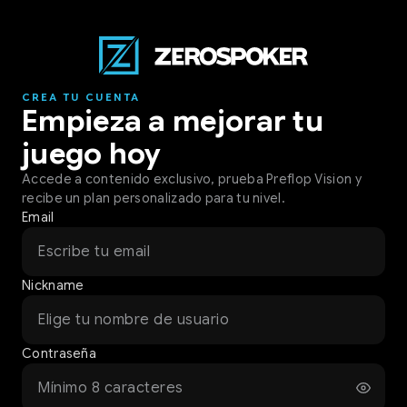
CREA TU CUENTA
Empieza a mejorar tu
juego hoy
Accede a contenido exclusivo, prueba Preflop Vision y
recibe un plan personalizado para tu nivel.
Email
Nickname
Contraseña