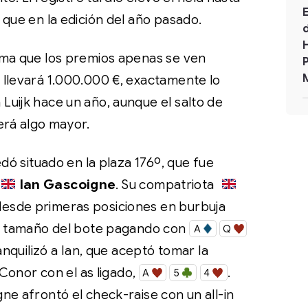
 que en la edición del año pasado.
ima que los premios apenas se ven
 llevará 1.000.000 €, exactamente lo
uijk hace un año, aunque el salto de
erá algo mayor.
edó situado en la plaza 176º, que fue
Ian Gascoigne
. Su compatriota
desde primeras posiciones en burbuja
el tamaño del bote pagando con
A
Q
ranquilizó a Ian, que aceptó tomar la
e Conor con el as ligado,
.
A
5
4
ne afrontó el check-raise con un all-in