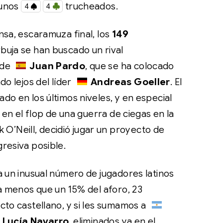
 unos
trucheados.
4
4
nsa, escaramuza final, los
149
rbuja se han buscado un rival
 de
Juan Pardo
, que se ha colocado
do lejos del líder
Andreas Goeller
. El
do en los últimos niveles, y en especial
o en el flop de una guerra de ciegas en la
k O’Neill, decidió jugar un proyecto de
resiva posible.
a un inusual número de jugadores latinos
da menos que un 15% del aforo, 23
cto castellano, y si les sumamos a
Lucía Navarro
, eliminados ya en el