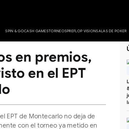
SPIN & GO
CASH GAMES
TORNEOS
PREFLOP VISION
SALAS DE POKER
os en premios,
isto en el EPT
lo
n el EPT de Montecarlo no deja de
ente con el torneo ya metido en