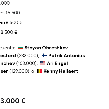
2.000
les 16.500
man 8.500 €
8.500 €
cuenta:
Stoyan Obreshkov
resford
(282.000),
Patrik Antonius
Danchev
(163.000),
Ari Engel
eser
(129.000), o
Kenny Hallaert
3.000 €