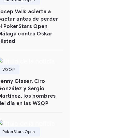
Josep Valls acierta a
pactar antes de perder
el PokerStars Open
Málaga contra Oskar
Bilstad
WSOP
Benny Glaser, Ciro
González y Sergio
Martínez, los nombres
del día en las WSOP
PokerStars Open