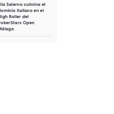
Elia Salerno culmina el
dominio italiano en el
High Roller del
PokerStars Open
Málaga