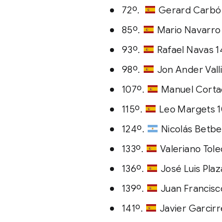
72º.
Gerard Carbó
85º.
Mario Navarro
93º.
Rafael Navas 
98º.
Jon Ander Vall
107º.
Manuel Corta
115º.
Leo Margets 
124º.
Nicolás Betb
133º.
Valeriano Tol
136º.
José Luis Pla
139º.
Juan Francisc
141º.
Javier Garcir