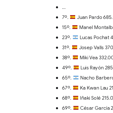
…
7º.
Juan Pardo 685
15º.
Manel Montalb
23º.
Lucas Pochat 
31º.
Josep Valls 37
38º.
Miki Vea 332.0
49º.
Luis Rayón 28
65º.
Nacho Barbero
67º.
Ka Kwan Lau 2
68º.
Iñaki Solé 215
69º.
César García 