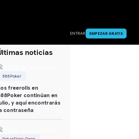
ENTRAR
EMPEZAR GRATIS
Últimas noticias
888Poker
Los freerolls en
888Poker continúan en
julio, y aquí encontrarás
la contraseña
PokerStars Open