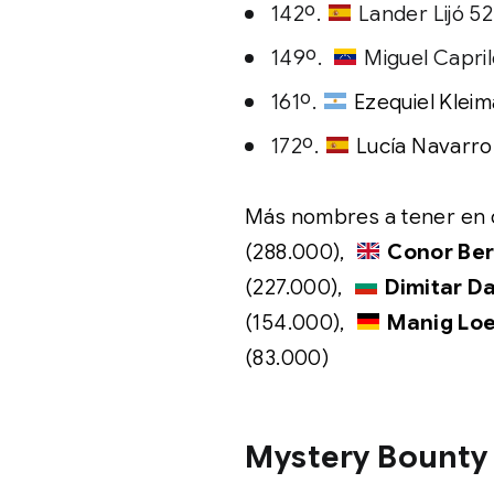
142º.
Lander Lijó 5
149º.
Miguel Capri
161º.
Ezequiel Klei
172º.
Lucía Navarro
Más nombres a tener en 
(288.000),
Conor
Be
(227.000),
Dimitar 
(154.000),
Manig Lo
(83.000)
Mystery Bounty 