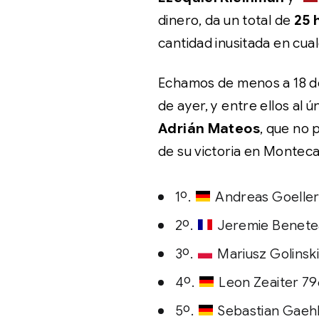
dinero, da un total de
25 
cantidad inusitada en cua
Echamos de menos a 18 de
de ayer, y entre ellos al
Adrián Mateos
, que no
de su victoria en Monteca
1º.
Andreas Goeller
2º.
Jeremie Benete
3º.
Mariusz Golinsk
4º.
Leon Zeaiter 7
5º.
Sebastian Gaeh