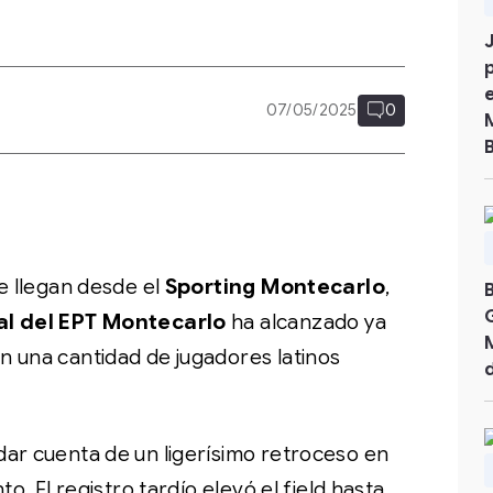
07/05/2025
0
ue llegan desde el
Sporting Montecarlo
,
al del EPT Montecarlo
ha alcanzado ya
n una cantidad de jugadores latinos
dar cuenta de un ligerísimo retroceso en
to. El registro tardío elevó el field hasta