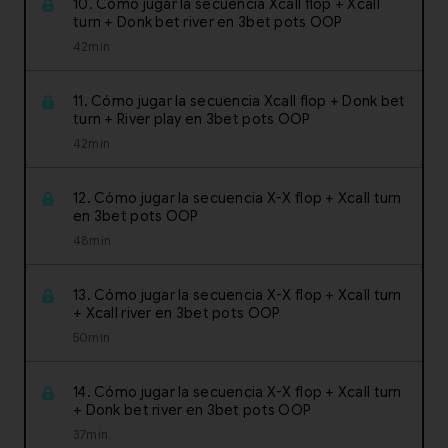
10. Cómo jugar la secuencia Xcall flop + Xcall
turn + Donk bet river en 3bet pots OOP
42min
11. Cómo jugar la secuencia Xcall flop + Donk bet
turn + River play en 3bet pots OOP
42min
12. Cómo jugar la secuencia X-X flop + Xcall turn
en 3bet pots OOP
48min
13. Cómo jugar la secuencia X-X flop + Xcall turn
+ Xcall river en 3bet pots OOP
50min
14. Cómo jugar la secuencia X-X flop + Xcall turn
+ Donk bet river en 3bet pots OOP
37min