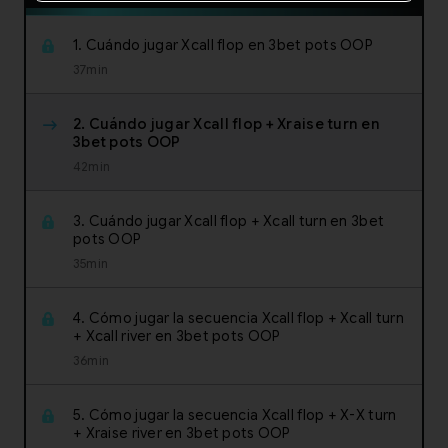
1. Cuándo jugar Xcall flop en 3bet pots OOP
37min
2. Cuándo jugar Xcall flop + Xraise turn en
3bet pots OOP
42min
3. Cuándo jugar Xcall flop + Xcall turn en 3bet
pots OOP
35min
4. Cómo jugar la secuencia Xcall flop + Xcall turn
+ Xcall river en 3bet pots OOP
36min
5. Cómo jugar la secuencia Xcall flop + X-X turn
+ Xraise river en 3bet pots OOP