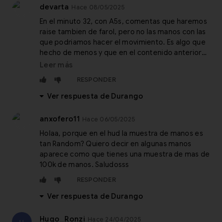
en Call 3bet pots IP
devarta
Hace 08/05/2025
44min
En el minuto 32, con A5s, comentas que haremos
raise tambien de farol, pero no las manos con las
que podriamos hacer el movimiento. Es algo que
50. Cómo jugar la secuencia Bet Flop + Bet Turn
hecho de menos y que en el contenido anterior
vs Raise en Call 3bet pots IP
creado por Zeros daba mucho contexto para la
Leer más
53min
estrategia global, no solo para la revision de un
RESPONDER
spot en concreto. Molaria que en futuro se
51. Cómo jugar la secuencia Triple Bet en Call
estructurase el contenido más en ese antiguo
Ver respuesta de Durango
3bet pots IP
formato.
51min
anxofero11
Hace 06/05/2025
Holaa, porque en el hud la muestra de manos es
52. Cómo jugar la secuencia Check Behind en
tan Random? Quiero decir en algunas manos
Call 3bet pots IP
aparece como que tienes una muestra de mas de
40min
100k de manos. Saludosss
RESPONDER
53. Cómo jugar la secuencia X/X + Call Turn en
Ver respuesta de Durango
Call 3bet pots IP
39min
Hugo_Ronzi
Hace 24/04/2025