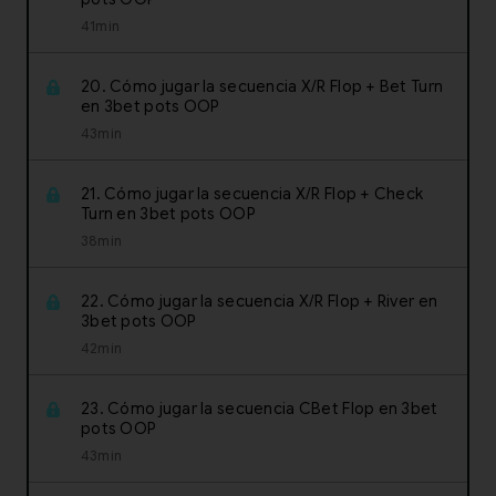
41min
20. Cómo jugar la secuencia X/R Flop + Bet Turn
en 3bet pots OOP
43min
21. Cómo jugar la secuencia X/R Flop + Check
Turn en 3bet pots OOP
38min
22. Cómo jugar la secuencia X/R Flop + River en
3bet pots OOP
42min
23. Cómo jugar la secuencia CBet Flop en 3bet
pots OOP
43min