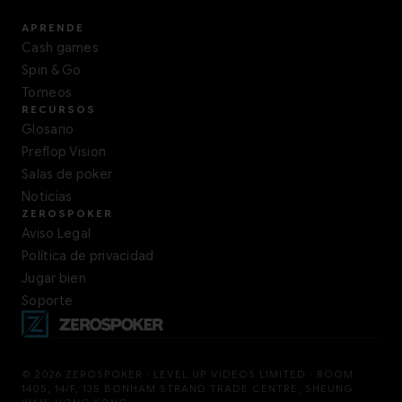
28min
APRENDE
Cash games
59. Cómo jugar la secuencia Doble Check
Spin & Go
Behind en Call 3bet pots IP
Torneos
31min
RECURSOS
Glosario
60. Cómo jugar la secuencia Doble Check
Preflop Vision
Behind + Call River en Call 3bet pots IP
Salas de poker
50min
Noticias
ZEROSPOKER
Aviso Legal
61. Cómo jugar la secuencia Doble Check
Behind + Raise River en Call 3bet pots IP
Política de privacidad
49min
Jugar bien
Soporte
62. Cómo jugar la secuencia Doble Check
Behind + River Decision en Call 3bet pots IP
51min
© 2026 ZEROSPOKER · LEVEL UP VIDEOS LIMITED · ROOM
1405, 14/F, 135 BONHAM STRAND TRADE CENTRE, SHEUNG