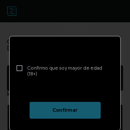
Hazte miembro
Esmeralda
para
acceder
a este
contenido
Cómo jugar en BB vs SB IP sin iniciativa
[P1]
Hacerme Esmeralda
Confirmo que soy mayor de edad
(18+)
ChusHansen
Índice del curso
1.
4Bet Pots