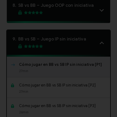
[P4]
26min
8.
SB vs BB – Juego OOP con iniciativa
30min
25min
Cómo jugar en Call 3Bet pots OOP [P7]
Cómo jugar en defensa de ciega grande [P2]
Cómo jugar en BTN vs BB con iniciativa [P4]
Cómo jugar en 3Bet pots OOP con iniciativa
20min
24min
[P5]
24min
Cómo jugar en SB vs BB OOP con iniciativa [P1]
28min
Cómo jugar en Call 3Bet pots OOP [P8]
24min
Cómo jugar en defensa de ciega grande [P3]
9.
BB vs SB – Juego IP sin iniciativa
Cómo jugar en BTN vs BB con iniciativa [P5]
24min
24min
Cómo jugar en 3Bet pots OOP con iniciativa
27min
[P6]
Cómo jugar en SB vs BB OOP con iniciativa [P2]
23min
29min
Cómo jugar en defensa de ciega grande [P4]
Cómo jugar en BTN vs BB con iniciativa [P6]
Cómo jugar en BB vs SB IP sin iniciativa [P1]
34min
40min
27min
Cómo jugar en SB vs BB OOP con iniciativa [P3]
34min
Cómo jugar en defensa de ciega grande [P5]
Cómo jugar en BB vs SB IP sin iniciativa [P2]
26min
27min
Cómo jugar en SB vs BB OOP con iniciativa [P4]
30min
Cómo jugar en defensa de ciega grande [P6]
Cómo jugar en BB vs SB IP sin iniciativa [P3]
21min
26min
Cómo jugar en SB vs BB OOP con iniciativa [P5]