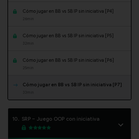
29min
Cómo jugar en defensa de ciega grande [P7]
Cómo jugar en BB vs SB IP sin iniciativa [P4]
32min
26min
Cómo jugar en SB vs BB OOP con iniciativa [P6]
26min
Cómo jugar en BB vs SB IP sin iniciativa [P5]
32min
Cómo jugar en SB vs BB OOP con iniciativa [P7]
32min
Cómo jugar en BB vs SB IP sin iniciativa [P6]
25min
Cómo jugar en SB vs BB OOP con iniciativa [P8]
30min
Cómo jugar en BB vs SB IP sin iniciativa [P7]
33min
Cómo jugar en SB vs BB OOP con iniciativa [P9]
31min
Cómo jugar en SB vs BB OOP con iniciativa [P10]
10.
SRP – Juego OOP con iniciativa
35min