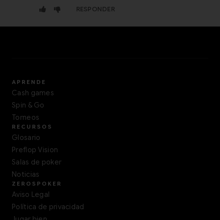
enlace:
https://gtowizard.com/p/zerospoker
RESPONDER
Cómo jugar en 3-Way Pots con iniciativa [P5]
28min
Cómo jugar en 3-Way Pots con iniciativa [P6]
35min
APRENDE
Cómo jugar en 3-Way Pots con iniciativa [P7]
Cash games
35min
Spin & Go
Torneos
RECURSOS
Cómo jugar en 3-Way Pots sin iniciativa [P1]
Glosario
30min
Preflop Vision
Salas de poker
Cómo jugar en 3-Way Pots sin iniciativa [P2]
Noticias
33min
ZEROSPOKER
Aviso Legal
Política de privacidad
Cómo jugar en 3-Way Pots sin iniciativa [P3]
Jugar bien