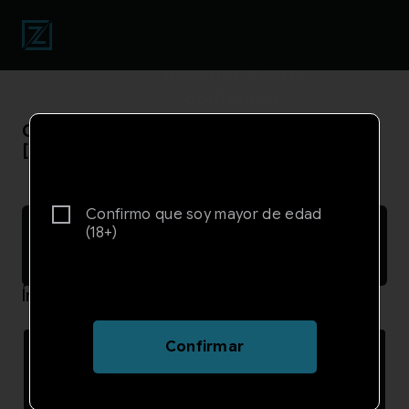
Hazte miembro
Esmeralda
para
acceder
a este
contenido
Cómo jugar en BB vs SB IP sin iniciativa
[P7]
Hacerme Esmeralda
Confirmo que soy mayor de edad
(18+)
ChusHansen
Índice del curso
1.
4Bet Pots