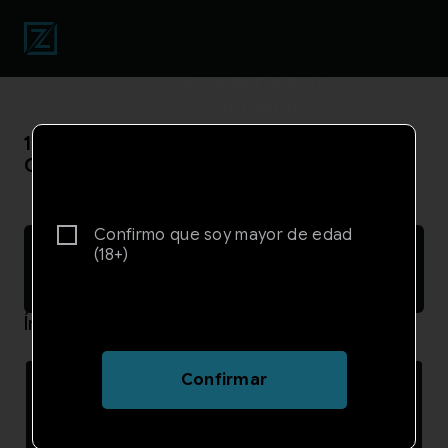
Hazte miembro
Plata
para
acceder
a este
contenido
13. Sesión de Expresso 2 (Bankroll
Challenge)
Hacerme Plata
Confirmo que soy mayor de edad
(18+)
Sergyzz
Índice del curso
1.
Iniciación a los Spin & Go