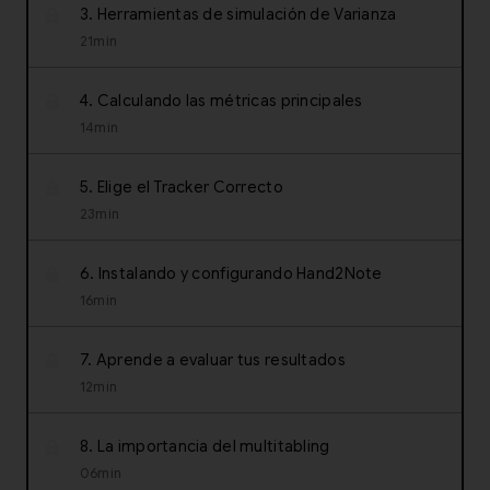
3. Herramientas de simulación de Varianza
21min
5. Aprende a estudiar Preflop
10min
4. Calculando las métricas principales
14min
6. Sesión de Spin & Go 0,50€
24min
5. Elige el Tracker Correcto
23min
7. Sesión de Flash 0,50€
18min
6. Instalando y configurando Hand2Note
16min
8. Revisión Preflop 0-6BB
17min
7. Aprende a evaluar tus resultados
12min
9. Revisión Preflop 6-15BB
14min
8. La importancia del multitabling
06min
10. Revisión Preflop 15-25BB