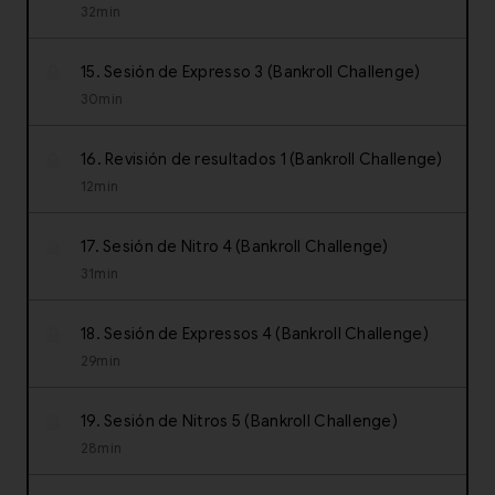
32min
15. Sesión de Expresso 3 (Bankroll Challenge)
30min
16. Revisión de resultados 1 (Bankroll Challenge)
12min
17. Sesión de Nitro 4 (Bankroll Challenge)
31min
18. Sesión de Expressos 4 (Bankroll Challenge)
29min
19. Sesión de Nitros 5 (Bankroll Challenge)
28min