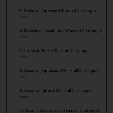
15. Sesión de Expresso 3 (Bankroll Challenge)
30min
16. Revisión de resultados 1 (Bankroll Challenge)
12min
17. Sesión de Nitro 4 (Bankroll Challenge)
31min
18. Sesión de Expressos 4 (Bankroll Challenge)
29min
19. Sesión de Nitros 5 (Bankroll Challenge)
28min
20. Sesión de Expressos 5 (Bankroll Challenge)