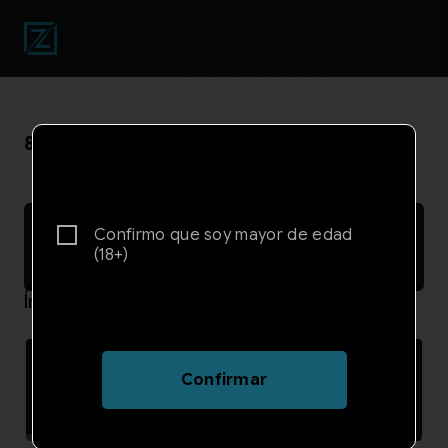
Hazte miembro
Plata
para
acceder
a este
contenido
8. La importancia del multitabling
Hacerme Plata
Confirmo que soy mayor de edad
Sergyzz
(18+)
Índice del curso
1.
Iniciación a los Spin & Go