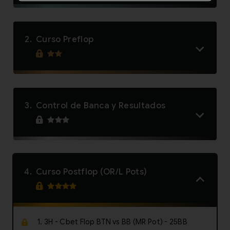
1. ¿Cómo es un Spin & Go?
11min
2.
Curso Preflop
2. ¿Cuánto gana un jugador de Spin & Go?
09min
1. La importancia del Preflop en Spin & Go
05min
3. Hazte profesional con Spin & Go
3.
Control de Banca y Resultados
06min
2. Elige las tablas preflop correctas
09min
1. La gestión de Banca
09min
3. Cómo utilizar Preflop Vision en Spin and Go
4.
Curso Postflop (OR/L Pots)
11min
2. La varianza en los Spin & Go
11min
4. Entendiendo las tablas Preflop
1. 3H - Cbet Flop BTN vs BB (MR Pot) - 25BB
09min