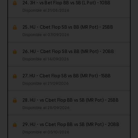
24. 3H - vs Bet Flop BB vs SB (L Pot) - 10BB
Disponible el 31/08/2026
25. HU - Cbet Flop SB vs BB (MR Pot) - 25BB
Disponible el 07/09/2026
26. HU - Cbet Flop SB vs BB (MR Pot) - 20BB
Disponible el 14/09/2026
27. HU - Cbet Flop SB vs BB (MR Pot) -15BB
Disponible el 21/09/2026
28. HU - vs Cbet Flop BB vs SB (MR Pot) - 25BB
Disponible el 28/09/2026
29. HU - vs Cbet Flop BB vs SB (MR Pot) - 20BB
Disponible el 05/10/2026