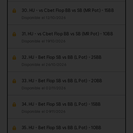
30. HU - vs Cbet Flop BB vs SB (MR Pot) - 15BB
Disponible el 12/10/2026
31. HU - vs Cbet Flop BB vs SB (MR Pot) - 10BB
Disponible el 19/10/2026
32. HU - Bet Flop SB vs BB (L Pot) - 25BB
Disponible el 26/10/2026
33. HU - Bet Flop SB vs BB (L Pot) - 20BB
Disponible el 02/11/2026
34. HU - Bet Flop SB vs BB (L Pot) - 15BB
Disponible el 09/11/2026
35. HU - Bet Flop SB vs BB (L Pot) - 10BB