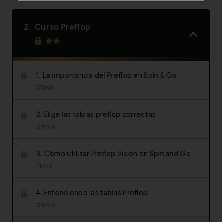
1. ¿Cómo es un Spin & Go?
11min
2.
Curso Preflop
2. ¿Cuánto gana un jugador de Spin & Go?
09min
1. La importancia del Preflop en Spin & Go
05min
3. Hazte profesional con Spin & Go
06min
2. Elige las tablas preflop correctas
09min
3. Cómo utilizar Preflop Vision en Spin and Go
11min
4. Entendiendo las tablas Preflop
09min