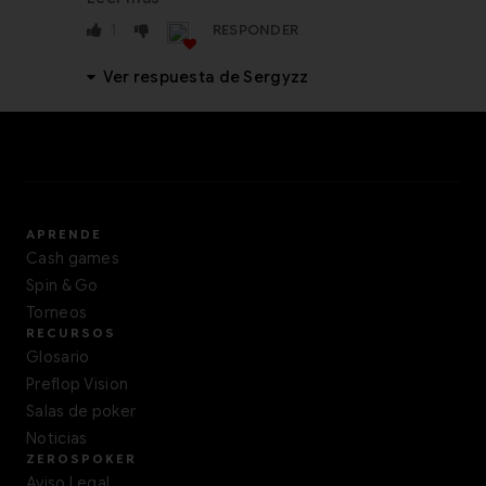
18min
conviene dejarlas al limp por eso que dijiste de
15. Sesión de Expresso 3 (Bankroll Challenge)
1
RESPONDER
que el meta rolea de menos y foldea de más al
30min
flop de limp pots? Pregunto porque por ahi para
14. 3H - vs Cbet Flop BB vs SB (MR Pot) - 20BB
Ver respuesta de Sergyzz
arrancar es dificil aprender a hacer la mitad de
21min
16. Revisión de resultados 1 (Bankroll Challenge)
cada cosa con una misma mano.
Saludo Sergyzz.
12min
15. 3H - vs Cbet Flop BB vs SB (MR Pot) - 15BB
23min
17. Sesión de Nitro 4 (Bankroll Challenge)
31min
APRENDE
16. 3H - vs Cbet Flop BB vs SB (MR Pot) - 10BB
Cash games
22min
18. Sesión de Expressos 4 (Bankroll Challenge)
Spin & Go
29min
Torneos
17. 3H - Bet Flop SB vs BB (L Pot) - 25BB
RECURSOS
20min
Glosario
19. Sesión de Nitros 5 (Bankroll Challenge)
Preflop Vision
28min
Salas de poker
18. 3H - Bet Flop SB vs BB (L Pot) - 20BB
Noticias
19min
20. Sesión de Expressos 5 (Bankroll Challenge)
ZEROSPOKER
Disponible el 07/08/2026
Aviso Legal