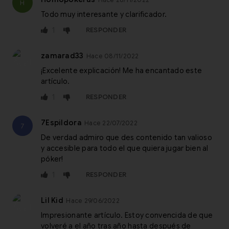
H
Todo muy interesante y clarificador.
1
RESPONDER
zamarad33
Hace 08/11/2022
¡Excelente explicación! Me ha encantado este
artículo.
1
RESPONDER
7Espildora
Hace 22/07/2022
7
De verdad admiro que des contenido tan valioso
y accesible para todo el que quiera jugar bien al
póker!
1
RESPONDER
Lil Kid
Hace 29/06/2022
Impresionante artículo. Estoy convencida de que
volveré a el año tras año hasta después de