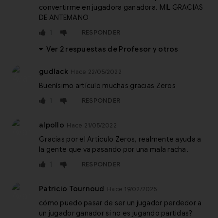
convertirme en jugadora ganadora. MIL GRACIAS
DE ANTEMANO
1
RESPONDER
Ver 2 respuestas de Profesor y otros
gudlack
Hace 22/05/2022
Buenísimo artículo muchas gracias Zeros
1
RESPONDER
alpollo
Hace 21/05/2022
Gracias por el Articulo Zeros, realmente ayuda a
la gente que va pasando por una mala racha.
1
RESPONDER
Patricio Tournoud
Hace 19/02/2025
cómo puedo pasar de ser un jugador perdedor a
un jugador ganador si no es jugando partidas?