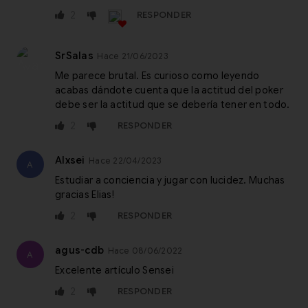
2
RESPONDER
SrSalas
Hace 21/06/2023
Me parece brutal. Es curioso como leyendo
acabas dándote cuenta que la actitud del poker
debe ser la actitud que se debería tener en todo.
2
RESPONDER
Alxsei
Hace 22/04/2023
A
Estudiar a conciencia y jugar con lucidez. Muchas
gracias Elias!
2
RESPONDER
agus-cdb
Hace 08/06/2022
A
Excelente artículo Sensei
2
RESPONDER