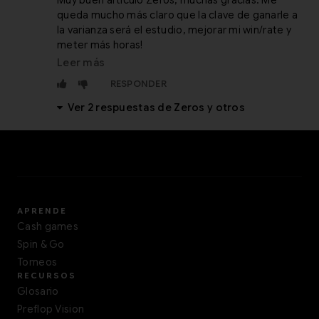
Muy buen articulo Zeros, muchas gracias. Me
estoy en NL2, mi meta es ser jugador profesional
queda mucho más claro que la clave de ganarle a
de póker, ¿Qué consejo me recomendáis
la varianza será el estudio, mejorar mi win/rate y
estando en esta situación? un saludo
meter más horas!
Me queda solo una duda, para hacer el análisis de
Leer más
varianza en torneos nos fijamos solo en el número
RESPONDER
de manos jugadas? o también debemos revisar la
cantidad de torneos jugados?
Ver 2 respuestas de Zeros y otros
Saludos!
APRENDE
Cash games
Spin & Go
Torneos
RECURSOS
Glosario
Preflop Vision