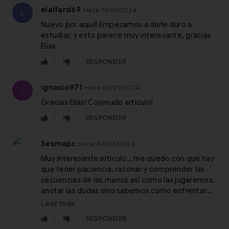
elalfard69
Hace 16/09/2024
E
Nuevo por aqui!! Empezamos a darle duro a
estudiar, y esto parece muy interesante, gracias
Elias.
1
RESPONDER
ignacio971
Hace 05/09/2024
I
Gracias Elías! Cojonudo artículo!
1
RESPONDER
Sesmapc
Hace 04/08/2024
Muy interesante artículo… me quedo con que hay
que tener paciencia, razonar y comprender las
secuencias de las manos así como las jugaremos,
anotar las dudas sino sabemos como enfrentar
una situación y tomar decisiones EV tratando de
Leer más
no dejarnos influenciarnos por las emociones, y
1
RESPONDER
por supuesto lo más importante para llegar a ser