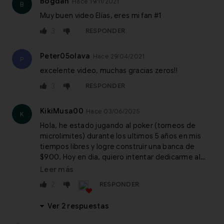
Bogdan
Hace 19/11/2021
B
Muy buen video Elías, eres mi fan #1
Juego con proyectos con iniciativa y con
posición (botes raiseados)
3
RESPONDER
39min
Peter05olava
Hace 29/04/2021
P
Juego con proyectos con iniciativa y con
excelente video, muchas gracias zeros!!
posición (3bet y 4bet pots)
3
RESPONDER
33min
KikiMusa00
Hace 03/06/2025
K
Hola, he estado jugando al poker (torneos de
microlimites) durante los ultimos 5 años en mis
tiempos libres y logre construir una banca de
$900. Hoy en dia, quiero intentar dedicarme al
poker full time pero jugando cash games. Mi
Leer más
consulta es si me recomiendas empezar desde
2
RESPONDER
NL2 o puedo arrancar en NL5/NL10 teniendo una
banca suficiente para jugar en esos niveles. Ya he
Ver 2 respuestas
visto todo el contenido de iniciacion y voy a
seguir con el contenido de escalando niveles.