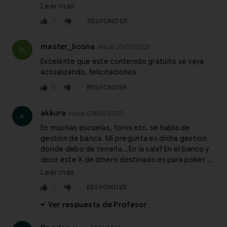
Juego con proyectos sin iniciativa y sin posición
desde que te conocí. Realmente estoy pudiendo
Leer más
(3bet y 4bet pots)
aplicar grandes cambios de disciplina y estado
7
RESPONDER
24min
emocional a mi vida diaria practicando y
estudiando el poker de manera profesional. Ojala
si me esfuerzo lo suficiente logre algun dia tener
master_licona
Hace 01/03/2021
M
Juego con proyectos sin iniciativa y con
la oportunidad de conocerte en persona y
posición (botes raiseados)
Excelente que este contenido gratuito se vaya
compartir una charla. Saludos! infinitas gracias, a
actualizando, felicitaciones
43min
seguir estudiando y practicando!
5
RESPONDER
Juego con proyectos sin iniciativa y con
posición (3bet y 4bet pots)
akkura
Hace 09/04/2023
A
33min
En muchas escuelas, foros etc. se habla de
gestión de banca. Mi pregunta es dicha gestión
Juego con proyectos con iniciativa y sin
donde debo de tenerla...En la sala? En el banco y
posición (botes raiseados)
decir este X de dinero destinado es para póker y
voy realizando ingresos mensuales?? por ejemplo
1h
Leer más
tener 100 entradas para torneos, puedo tenerlas
3
RESPONDER
en el banco e ir ingresando en la sala ?? o se
Juego con proyectos con iniciativa y sin
deben de tener en la sala por algún motivo
Ver respuesta de Profesor
posición (3bet y 4bet pots)
especial?? Por favor necesito respuesta ya que
27min
no se como hacerlo. un saludo Jefe