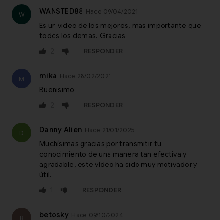
WANSTED88
Hace 09/04/2021
W
Es un video de los mejores, mas importante que
todos los demas. Gracias
2
RESPONDER
mika
Hace 28/02/2021
M
Buenisimo
2
RESPONDER
Danny Alien
Hace 21/01/2025
D
Muchísimas gracias por transmitir tu
conocimiento de una manera tan efectiva y
agradable, este vídeo ha sido muy motivador y
útil.
1
RESPONDER
betosky
Hace 09/10/2024
B