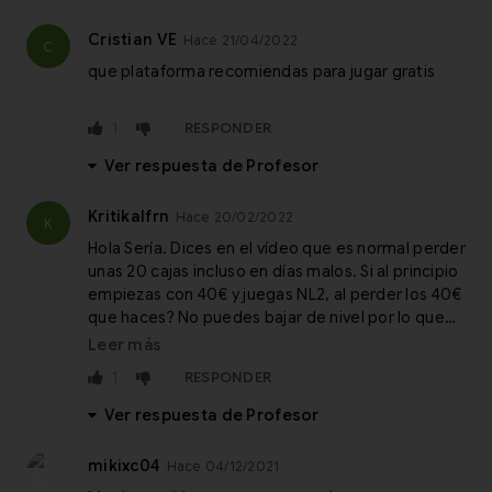
que me las respondieras
Cristian VE
Hace 21/04/2022
C
1° En el apartado equity al usar equilab cómo
que plataforma recomiendas para jugar gratis
podemos poner una mano por ejemplo en MP2
para compararla con la nuestra si no podemos
saber cuál es la mano de los rivales? Cómo se que
1
RESPONDER
valores poner en esas manos para hacer las
Ver respuesta de Profesor
comparaciones?
2º El stack pot simplemente es para saber si nos
Kritikalfrn
Hace 20/02/2022
K
compensa hacer un all in o ir con apuesta baja? Y
Hola Sería. Dices en el vídeo que es normal perder
para calcular el SPR la fórmula es: [ Nuestro stack
unas 20 cajas incluso en días malos. Si al principio
entre el tamaño del bote] o el [stack menor de
empiezas con 40€ y juegas NL2, al perder los 40€
todos los miembros de la mesa entre el bote]? En
que haces? No puedes bajar de nivel por lo que
qué momento debemos calcularlo a lo largo de
aconsejarías pasar a dinero virtual? O estudiar y
Leer más
toda la partida o en momentos concretos?
corregir errores y volver a ingresar otros 40€?
1
RESPONDER
3° En cash games siempre entramos en las mesas
Ver respuesta de Profesor
con 100 ciegas grandes de esa, mesa NL2
Entramos con 2 euros.
mikixc04
Hablando en cajas 1 caja siempre son 100 ciegas
Hace 04/12/2021
de esa mesa?