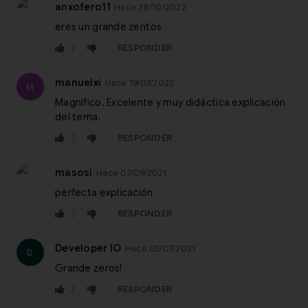
anxofero11
Hace 28/10/2022
Gracias.
eres un grande zeritos
2
RESPONDER
manuelxi
Hace 19/07/2022
M
Magnífico. Excelente y muy didáctica explicación
del tema.
2
RESPONDER
masosi
Hace 07/09/2021
perfecta explicación
2
RESPONDER
Developer IO
Hace 05/07/2021
D
Grande zeros!
2
RESPONDER