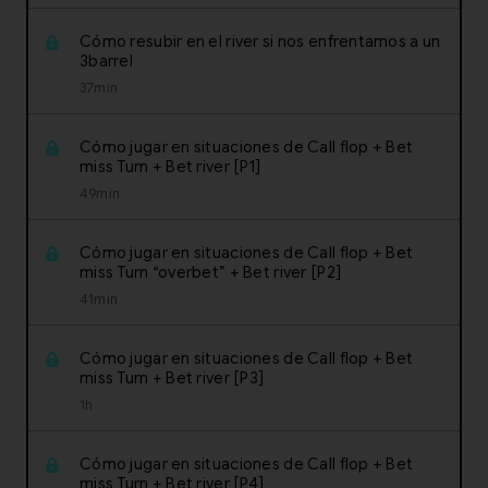
1h 02min
Cómo resubir en el river si nos enfrentamos a un
3barrel
Cómo jugar en la secuencia de Xcall flop +
Xraise turn + Game river
37min
1h 02min
Cómo jugar en situaciones de Call flop + Bet
miss Turn + Bet river [P1]
Cómo jugar en la secuencia de Xcall flop + Xcall
turn + Xraise river
49min
45min
Cómo jugar en situaciones de Call flop + Bet
miss Turn “overbet” + Bet river [P2]
Cómo jugar en el River tras Xcall flop y X-X Turn -
Bet river 75% o 150% pot [P1]
41min
55min
Cómo jugar en situaciones de Call flop + Bet
miss Turn + Bet river [P3]
Cómo jugar en el River tras Xcall flop y X-X Turn -
Bet river 75% o 150% pot [P2]
1h
49min
Cómo jugar en situaciones de Call flop + Bet
miss Turn + Bet river [P4]