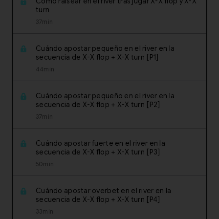
Cómo raisear en el river tras jugar X-X flop y X-X
turn
37min
Cuándo apostar pequeño en el river en la
secuencia de X-X flop + X-X turn [P1]
44min
Cuándo apostar pequeño en el river en la
secuencia de X-X flop + X-X turn [P2]
37min
Cuándo apostar fuerte en el river en la
secuencia de X-X flop + X-X turn [P3]
50min
Cuándo apostar overbet en el river en la
secuencia de X-X flop + X-X turn [P4]
33min