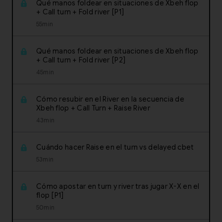
Qué manos foldear en situaciones de Xbeh flop
+ Call turn + Fold river [P1]
55min
Qué manos foldear en situaciones de Xbeh flop
+ Call turn + Fold river [P2]
45min
Cómo resubir en el River en la secuencia de
Xbeh flop + Call Turn + Raise River
43min
Cuándo hacer Raise en el turn vs delayed cbet
53min
Cómo apostar en turn y river tras jugar X-X en el
flop [P1]
50min