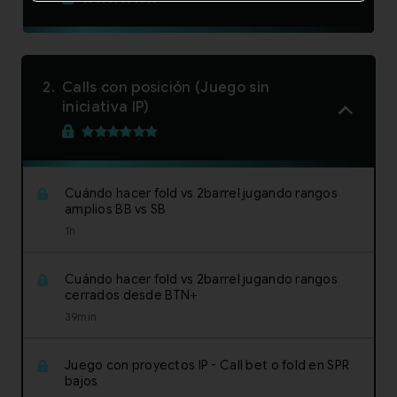
Cuándo pagar 2barrels y 3barrels en SPR
profundos
2.
Calls con posición (Juego sin
1h 01min
iniciativa IP)
Cuándo hacemos Xfold turn vs 2barrel en SPR
bajos.
27min
Cuándo hacer fold vs 2barrel jugando rangos
amplios BB vs SB
Cuándo pagar 2barrels y 3barrels en SPR bajos.
1h
55min
Cuándo hacer fold vs 2barrel jugando rangos
cerrados desde BTN+
Juego con proyectos - El Xcall, Xfold y Xpush
flop en SPR bajos.
39min
23min
Juego con proyectos IP - Call bet o fold en SPR
bajos
Juego con proyectos - Con qué manos hacer