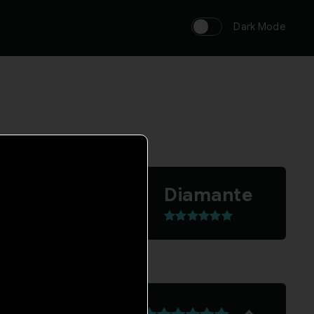
nte
Dark Mode
e
Diamante