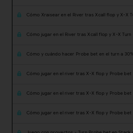
Cómo Xraisear en el River tras Xcall flop y X-X T
Cómo jugar en el River tras Xcall flop y X-X Tur
Cómo y cuándo hacer Probe bet en el turn a 30%
Cómo jugar en el river tras X-X flop y Probe bet 
Cómo jugar en el river tras X-X flop y Probe bet
Cómo jugar en el river tras X-X flop y Probe bet
Juego con proyectos - Turn Probe bet en Stack p