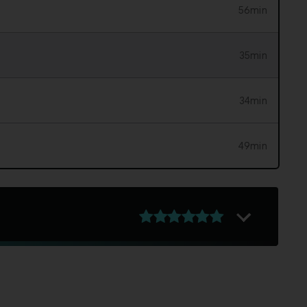
56min
35min
34min
49min
1h