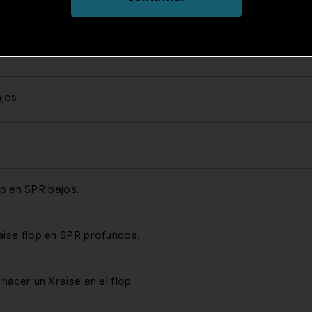
va OOP)
ndos
jos.
op en SPR bajos.
ise flop en SPR profundos.
acer un Xraise en el flop