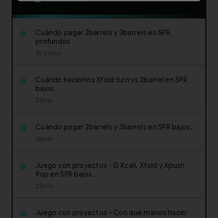
Cuándo pagar 2barrels y 3barrels en SPR
profundos
1h 01min
Cuándo hacemos Xfold turn vs 2barrel en SPR
bajos.
27min
Cuándo pagar 2barrels y 3barrels en SPR bajos.
55min
Juego con proyectos - El Xcall, Xfold y Xpush
flop en SPR bajos.
23min
Juego con proyectos - Con qué manos hacer