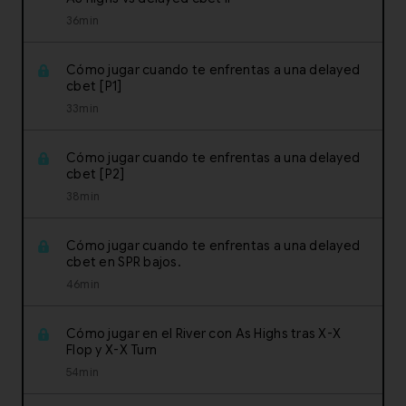
36min
Cómo jugar cuando te enfrentas a una delayed
cbet [P1]
33min
Cómo jugar cuando te enfrentas a una delayed
cbet [P2]
38min
Cómo jugar cuando te enfrentas a una delayed
cbet en SPR bajos.
46min
Cómo jugar en el River con As Highs tras X-X
Flop y X-X Turn
54min