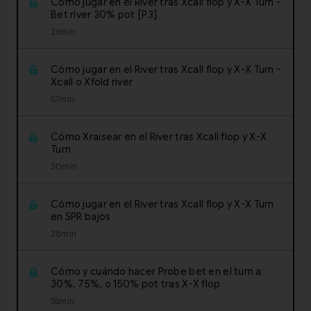
Cómo jugar en el River tras Xcall flop y X-X Turn -
Bet river 30% pot [P3]
26min
Cómo jugar en el River tras Xcall flop y X-X Turn -
Xcall o Xfold river
57min
Cómo Xraisear en el River tras Xcall flop y X-X
Turn
30min
Cómo jugar en el River tras Xcall flop y X-X Turn
en SPR bajos
38min
Cómo y cuándo hacer Probe bet en el turn a
30%, 75%, o 150% pot tras X-X flop
55min