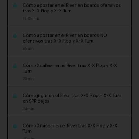
Cómo apostar en el River en boards ofensivos
tras X-X Flop y X-X Turn
1h 05min
Cómo apostar en el River en boards NO
ofensivos tras X-X Flop y X-X Turn
56min
Cómo Xcallear en el River tras X-X Flop y X-X
Turn
35min
Cómo jugar en el River tras X-X Flop + X-X Turn
en SPR bajos
34min
Cómo Xraisear en el River tras X-X Flop y X-X
Turn
49min