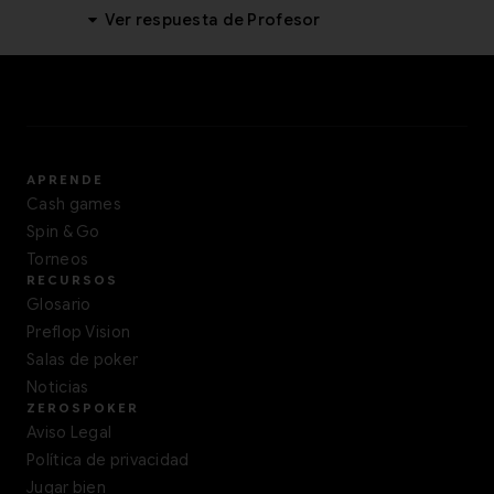
Ver respuesta de Profesor
1h
Check behind sólidos en river tras hacer un Bet
miss flop + Bet turn [P2]
31min
APRENDE
Check sólidos en turn + call river tras hacer un
Cash games
bet miss flop [P1]
Spin & Go
55min
Torneos
RECURSOS
Check sólidos en turn + call river tras hacer un
Glosario
bet miss flop [P2]
Preflop Vision
58min
Salas de poker
Noticias
Check sólidos en turn + call river tras hacer un
ZEROSPOKER
bet miss flop [P3]
Aviso Legal
31min
Política de privacidad
Jugar bien