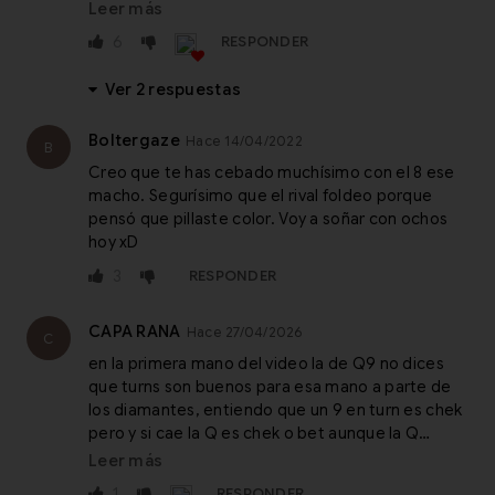
en la mansion coacheado recordare esto
Leer más
6
RESPONDER
Cómo jugar en el river si nos enfrentamos a un
3barrel en BB vs SB [P1]
Ver 2 respuestas
35min
Boltergaze
Hace 14/04/2022
B
Cómo jugar en el river si nos enfrentamos a un
Creo que te has cebado muchísimo con el 8 ese
3barrel en BB vs SB [P2]
macho. Segurísimo que el rival foldeo porque
42min
pensó que pillaste color. Voy a soñar con ochos
hoy xD
Cómo jugar en el river si nos enfrentamos a un
3
RESPONDER
3barrel en BB vs SB [P3]
32min
CAPA RANA
Hace 27/04/2026
C
en la primera mano del video la de Q9 no dices
Cómo jugar en el river si nos enfrentamos a un
que turns son buenos para esa mano a parte de
3barrel desde BTN+ [P4]
los diamantes, entiendo que un 9 en turn es chek
1h 01min
pero y si cae la Q es chek o bet aunque la Q
favorece mas al open raiser
Leer más
Cómo jugar river si pagamos 2barrels y el rival
1
RESPONDER