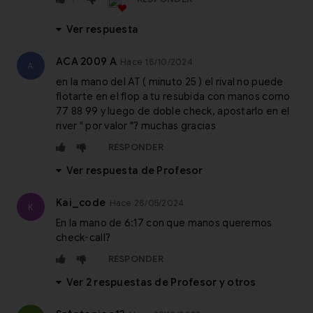
hace check en River [P1]
35min
Ver respuesta
Cómo jugar river si pagamos 2barrels y el rival
ACA 2009 A
Hace 18/10/2024
A
hace check en River [P2]
en la mano del AT ( minuto 25 ) el rival no puede
47min
flotarte en el flop a tu resubida con manos como
77 88 99 y luego de doble check, apostarlo en el
river " por valor "? muchas gracias
Juego con proyectos IP - El Raise flop jugando
con posición
RESPONDER
36min
Ver respuesta de Profesor
Cómo resubir en el Turn si nos enfrentamos a un
Kai_code
Hace 28/05/2024
2barrel [P1]
K
En la mano de 6:17 con que manos queremos
39min
check-call?
RESPONDER
Cómo resubir en el Turn si nos enfrentamos a un
2barrel [P2]
Ver 2 respuestas de Profesor y otros
29min