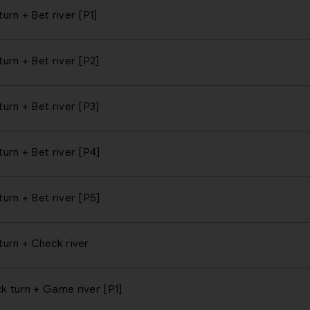
urn + Bet river [P1]
urn + Bet river [P2]
urn + Bet river [P3]
urn + Bet river [P4]
urn + Bet river [P5]
turn + Check river
k turn + Game river [P1]