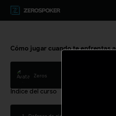
Cómo jugar cuando te enfrentas a 
Zeros
Índice del curso