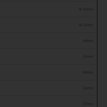
1h 02min
1h 02min
45min
55min
49min
26min
57min