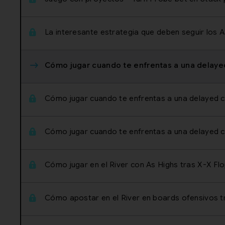
La interesante estrategia que deben seguir los A
Cómo jugar cuando te enfrentas a una delayed
Cómo jugar cuando te enfrentas a una delayed c
Cómo jugar cuando te enfrentas a una delayed c
Cómo jugar en el River con As Highs tras X-X Flo
Cómo apostar en el River en boards ofensivos t