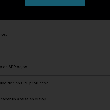
va OOP)
ndos
jos.
op en SPR bajos.
ise flop en SPR profundos.
acer un Xraise en el flop