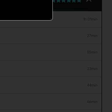
1h 01min
27min
55min
23min
44min
46min