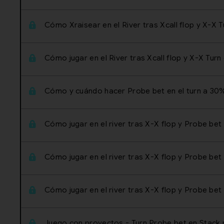
Cómo Xraisear en el River tras Xcall flop y X-X T
Cómo jugar en el River tras Xcall flop y X-X Tur
Cómo y cuándo hacer Probe bet en el turn a 30%
Cómo jugar en el river tras X-X flop y Probe bet 
Cómo jugar en el river tras X-X flop y Probe bet
Cómo jugar en el river tras X-X flop y Probe bet
Juego con proyectos - Turn Probe bet en Stack p