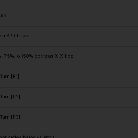
urn
n en SPR bajos
, 75%, o 150% pot tras X-X flop
Turn [P1]
 Turn [P2]
 Turn [P3]
ot ratios bajos vs altos