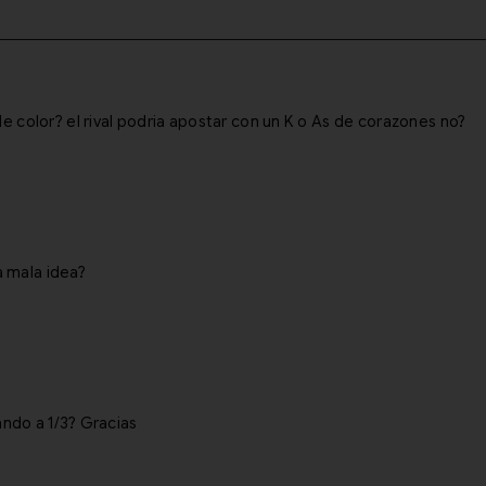
errados desde BTN+
 bajos
 color? el rival podria apostar con un K o As de corazones no?
barrel en BB vs SB [P1]
barrel en BB vs SB [P2]
a mala idea?
barrel en BB vs SB [P3]
3barrel desde BTN+ [P4]
ando a 1/3? Gracias
ace check en River [P1]