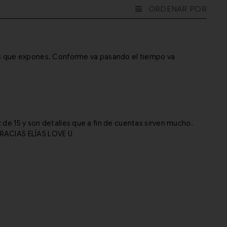
39min
ORDENAR POR
17min
cas que expones. Conforme va pasando el tiempo va
35min
42min
 de 15 y son detalles que a fin de cuentas sirven mucho.
 GRACIAS ELÍAS LOVE U
32min
1h 01min
35min