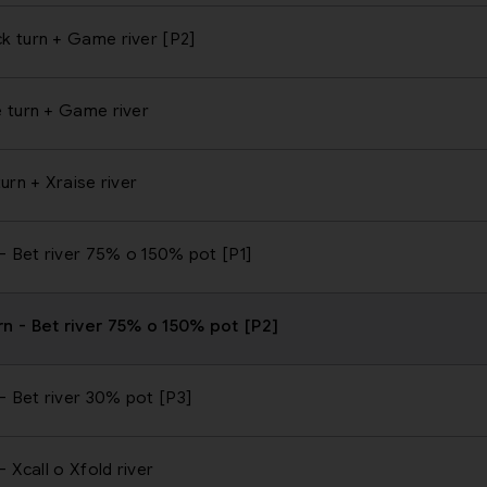
ck turn + Game river [P2]
e turn + Game river
urn + Xraise river
 - Bet river 75% o 150% pot [P1]
rn - Bet river 75% o 150% pot [P2]
 - Bet river 30% pot [P3]
- Xcall o Xfold river