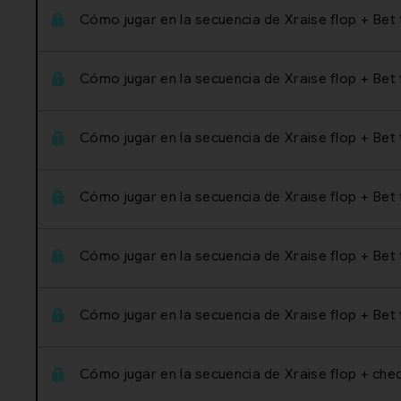
Cómo jugar en la secuencia de Xraise flop + Bet t
Cómo jugar en la secuencia de Xraise flop + Bet t
Cómo jugar en la secuencia de Xraise flop + Bet t
Cómo jugar en la secuencia de Xraise flop + Bet t
Cómo jugar en la secuencia de Xraise flop + Bet t
Cómo jugar en la secuencia de Xraise flop + Bet 
Cómo jugar en la secuencia de Xraise flop + chec