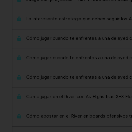
La interesante estrategia que deben seguir los A
Cómo jugar cuando te enfrentas a una delayed c
Cómo jugar cuando te enfrentas a una delayed c
Cómo jugar cuando te enfrentas a una delayed c
Cómo jugar en el River con As Highs tras X-X Flo
Cómo apostar en el River en boards ofensivos t