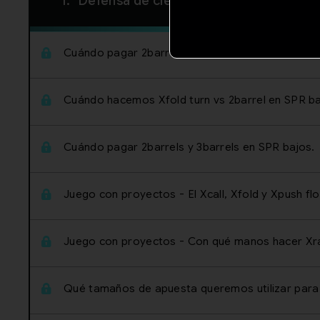
1.
Defensa de ciegas (Juego sin iniciati
Cuándo pagar 2barrels y 3barrels en SPR profu
Cuándo hacemos Xfold turn vs 2barrel en SPR ba
Cuándo pagar 2barrels y 3barrels en SPR bajos.
Juego con proyectos - El Xcall, Xfold y Xpush fl
Juego con proyectos - Con qué manos hacer Xra
Qué tamaños de apuesta queremos utilizar para h