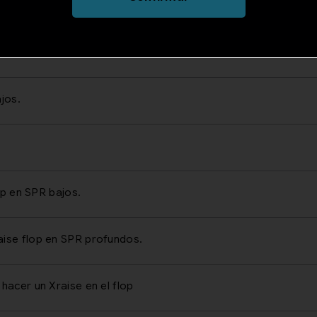
va OOP)
ndos
jos.
op en SPR bajos.
ise flop en SPR profundos.
acer un Xraise en el flop