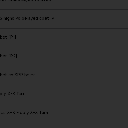
S highs vs delayed cbet IP
bet [P1]
bet [P2]
bet en SPR bajos.
p y X-X Turn
ras X-X Flop y X-X Turn