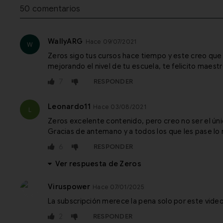
Cuándo hacer fold vs 2barrel jugando rangos c
50 comentarios
Juego con proyectos IP - Call bet o fold en SPR
WallyARG
Hace 09/07/2021
W
Zeros sigo tus cursos hace tiempo y este creo que
mejorando el nivel de tu escuela, te felicito maestr
Cómo jugar en el river si nos enfrentamos a un 3
7
RESPONDER
Cómo jugar en el river si nos enfrentamos a un 3
Leonardo11
Hace 03/08/2021
L
Zeros excelente contenido, pero creo no ser el úni
Gracias de antemano y a todos los que les pase lo
Cómo jugar en el river si nos enfrentamos a un 3
6
RESPONDER
Ver respuesta de Zeros
Cómo jugar en el river si nos enfrentamos a un 
Viruspower
Hace 07/01/2025
Cómo jugar river si pagamos 2barrels y el rival h
La subscripción merece la pena solo por este video
2
RESPONDER