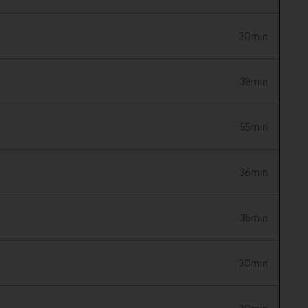
30min
38min
55min
36min
35min
30min