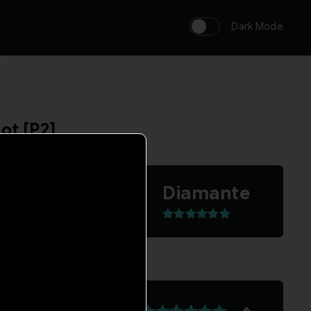
nte
Dark Mode
e
pot [P2]
Diamante