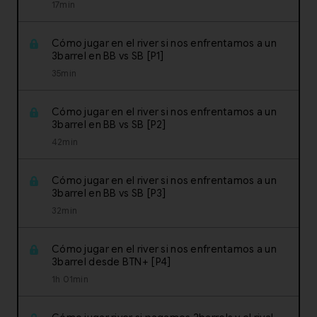
Xraise flop en SPR profundos.
17min
44min
Cómo jugar en el river si nos enfrentamos a un
3barrel en BB vs SB [P1]
Qué tamaños de apuesta queremos utilizar
para hacer un Xraise en el flop
35min
46min
Cómo jugar en el river si nos enfrentamos a un
3barrel en BB vs SB [P2]
Cómo jugar en la secuencia de Xraise flop + Bet
turn + Bet river [P1]
42min
45min
Cómo jugar en el river si nos enfrentamos a un
3barrel en BB vs SB [P3]
Cómo jugar en la secuencia de Xraise flop + Bet
turn + Bet river [P2]
32min
44min
Cómo jugar en el river si nos enfrentamos a un
3barrel desde BTN+ [P4]
Cómo jugar en la secuencia de Xraise flop + Bet
turn + Bet river [P3]
1h 01min
48min