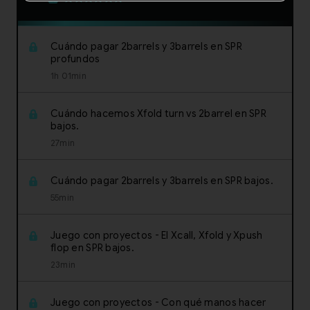
Cuándo pagar 2barrels y 3barrels en SPR
profundos
1h 01min
Cuándo hacemos Xfold turn vs 2barrel en SPR
bajos.
27min
Cuándo pagar 2barrels y 3barrels en SPR bajos.
55min
Juego con proyectos - El Xcall, Xfold y Xpush
flop en SPR bajos.
23min
Juego con proyectos - Con qué manos hacer