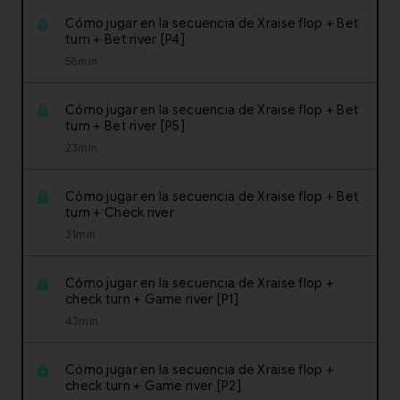
Cómo jugar en la secuencia de Xraise flop + Bet
turn + Bet river [P4]
58min
Cómo jugar en la secuencia de Xraise flop + Bet
turn + Bet river [P5]
23min
Cómo jugar en la secuencia de Xraise flop + Bet
turn + Check river
31min
Cómo jugar en la secuencia de Xraise flop +
check turn + Game river [P1]
43min
Cómo jugar en la secuencia de Xraise flop +
check turn + Game river [P2]