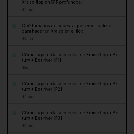
Xraise flop en SPR profundos.
44min
Qué tamaños de apuesta queremos utilizar
para hacer un Xraise en el flop
46min
Cómo jugar en la secuencia de Xraise flop + Bet
turn + Bet river [P1]
45min
Cómo jugar en la secuencia de Xraise flop + Bet
turn + Bet river [P2]
44min
Cómo jugar en la secuencia de Xraise flop + Bet
turn + Bet river [P3]
48min