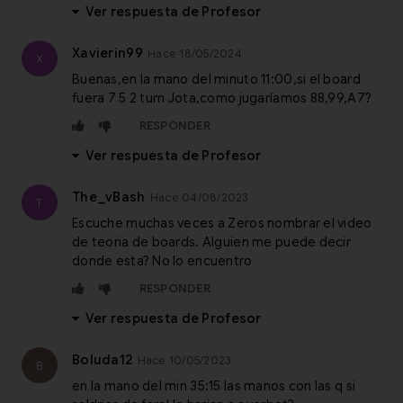
manos y aislarnos contra manos que nos ganan
Ver respuesta de Profesor
Cómo resubir en el river si nos enfrentamos a un
con ese tamaño?GRACIAS!!!
3barrel
Xavierin99
Hace 18/05/2024
X
37min
Buenas,en la mano del minuto 11:00,si el board
fuera 7 5 2 turn Jota,como jugaríamos 88,99,A7?
Cómo jugar en situaciones de Call flop + Bet
miss Turn + Bet river [P1]
RESPONDER
49min
Ver respuesta de Profesor
Cómo jugar en situaciones de Call flop + Bet
The_vBash
Hace 04/08/2023
T
miss Turn “overbet” + Bet river [P2]
Escuche muchas veces a Zeros nombrar el video
41min
de teoria de boards. Alguien me puede decir
donde esta? No lo encuentro
Cómo jugar en situaciones de Call flop + Bet
RESPONDER
miss Turn + Bet river [P3]
Ver respuesta de Profesor
1h
Boluda12
Hace 10/05/2023
B
Cómo jugar en situaciones de Call flop + Bet
en la mano del min 35:15 las manos con las q si
miss Turn + Bet river [P4]