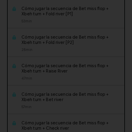
Cómo jugar la secuencia de Bet miss flop +
Xbeh turn + Fold river [P1]
53min
Cómo jugar la secuencia de Bet miss flop +
Xbeh turn + Fold river [P2]
28min
Cómo jugar la secuencia de Bet miss flop +
Xbeh turn + Raise River
47min
Cómo jugar la secuencia de Bet miss flop +
Xbeh turn + Bet river
57min
Cómo jugar la secuencia de Bet miss flop +
Xbeh turn + Check river