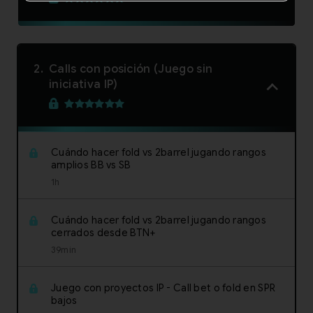
Cuándo pagar 2barrels y 3barrels en SPR
profundos
2.
Calls con posición (Juego sin
1h 01min
iniciativa IP)
Cuándo hacemos Xfold turn vs 2barrel en SPR
bajos.
27min
Cuándo hacer fold vs 2barrel jugando rangos
amplios BB vs SB
Cuándo pagar 2barrels y 3barrels en SPR bajos.
1h
55min
Cuándo hacer fold vs 2barrel jugando rangos
cerrados desde BTN+
Juego con proyectos - El Xcall, Xfold y Xpush
flop en SPR bajos.
39min
23min
Juego con proyectos IP - Call bet o fold en SPR
bajos
Juego con proyectos - Con qué manos hacer