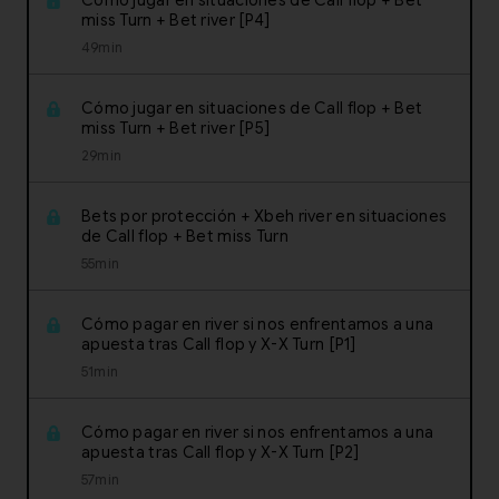
Cómo jugar en situaciones de Call flop + Bet
miss Turn + Bet river [P4]
Cómo jugar en el River tras Xcall flop y X-X Turn -
Bet river 30% pot [P3]
49min
26min
Cómo jugar en situaciones de Call flop + Bet
miss Turn + Bet river [P5]
Cómo jugar en el River tras Xcall flop y X-X Turn -
Xcall o Xfold river
29min
57min
Bets por protección + Xbeh river en situaciones
de Call flop + Bet miss Turn
Cómo Xraisear en el River tras Xcall flop y X-X
Turn
55min
30min
Cómo pagar en river si nos enfrentamos a una
apuesta tras Call flop y X-X Turn [P1]
Cómo jugar en el River tras Xcall flop y X-X Turn
en SPR bajos
51min
38min
Cómo pagar en river si nos enfrentamos a una
apuesta tras Call flop y X-X Turn [P2]
Cómo y cuándo hacer Probe bet en el turn a
30%, 75%, o 150% pot tras X-X flop
57min