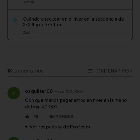
33min
Cuándo checkear en el river en la secuencia de
X-X flop + X-X turn
25min
18 comentarios
ORDENAR POR
osquiitar00
Hace 13/12/2024
O
Con que manos pagariamos en river en la mano
del min 40:00?
RESPONDER
Ver respuesta de Profesor