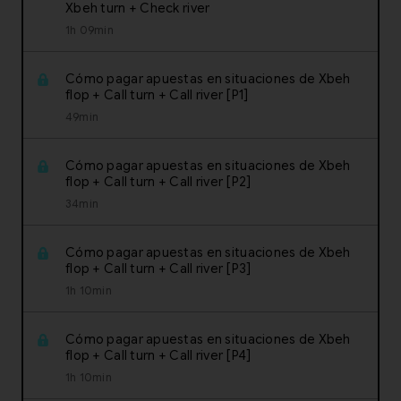
Xbeh turn + Check river
1h 09min
Cómo pagar apuestas en situaciones de Xbeh
flop + Call turn + Call river [P1]
49min
Cómo pagar apuestas en situaciones de Xbeh
flop + Call turn + Call river [P2]
34min
Cómo pagar apuestas en situaciones de Xbeh
flop + Call turn + Call river [P3]
1h 10min
Cómo pagar apuestas en situaciones de Xbeh
flop + Call turn + Call river [P4]
1h 10min