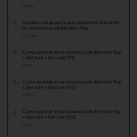
La interesante estrategia que deben seguir los
AS highs vs delayed cbet IP
48min
36min
Tamaños de apuesta que queremos utilizar en
las situaciones de Bet Miss Flop
Cómo jugar cuando te enfrentas a una delayed
cbet [P1]
1h 32min
33min
Cómo apostar en la secuencia de Bet miss flop
+ Bet turn + Bet river [P1]
Cómo jugar cuando te enfrentas a una delayed
cbet [P2]
36min
38min
Cómo apostar en la secuencia de Bet miss flop
+ Bet turn + Bet river [P2]
Cómo jugar cuando te enfrentas a una delayed
cbet en SPR bajos.
42min
46min
Cómo apostar en la secuencia de Bet miss flop
+ Bet turn + Bet river [P3]
Cómo jugar en el River con As Highs tras X-X
Flop y X-X Turn
45min
54min