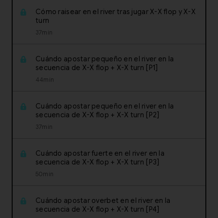
Cómo raisear en el river tras jugar X-X flop y X-X
turn
37min
Cuándo apostar pequeño en el river en la
secuencia de X-X flop + X-X turn [P1]
44min
Cuándo apostar pequeño en el river en la
secuencia de X-X flop + X-X turn [P2]
37min
Cuándo apostar fuerte en el river en la
secuencia de X-X flop + X-X turn [P3]
50min
Cuándo apostar overbet en el river en la
secuencia de X-X flop + X-X turn [P4]