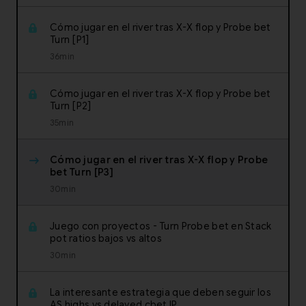
Cómo jugar en el river tras X-X flop y Probe bet
Turn [P1]
36min
Cómo jugar en el river tras X-X flop y Probe bet
Turn [P2]
35min
Cómo jugar en el river tras X-X flop y Probe
bet Turn [P3]
30min
Juego con proyectos - Turn Probe bet en Stack
pot ratios bajos vs altos
30min
La interesante estrategia que deben seguir los
AS highs vs delayed cbet IP