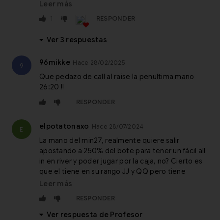
bloquer del color pero no es un bloquer fuerte
Leer más
que se vaya a sentir cómodo apostando si sale
1
RESPONDER
otra carta del mismo color al river (por eso digo
Cómo jugar en el river si nos enfrentamos a un
3barrel en BB vs SB [P1]
gutshot en vez de combodraw). Por un lado
Ver 3 respuestas
entiendo que no vamos a querer apostarla al 30%
35min
pot porque el rango se ha polarizado, y por otro
96mikke
Hace 28/02/2025
lado una gutshot con bloquer de color entraba
9
Cómo jugar en el river si nos enfrentamos a un
dentro de las manos que si queríamos apostar a
Que pedazo de call al raise la penultima mano
3barrel en BB vs SB [P2]
menudo fuerte en caso de no estar completado
26:20 !!
42min
el color, sé que no vamos a hacer overbet con
RESPONDER
ninguna mano ya, pero no sé si la debería de jugar
al X o apostarla a 75% pot (no me resulta muy
Cómo jugar en el river si nos enfrentamos a un
agradable dejarla al Xcall para que luego me
elpotatonaxo
Hace 28/07/2024
3barrel en BB vs SB [P3]
E
pueda robar el bote o ganarme con un Khi o
32min
La mano del min27, realmente quiere salir
Qhi).Igual me he hecho la picha un lio y siendo un
apostando a 250% del bote para tener un fácil all
combodraw sobra todo lo que he dicho
in en river y poder jugar por la caja, no? Cierto es
Cómo jugar en el river si nos enfrentamos a un
jajaja.Gracias de antemano.
que el tiene en su rango JJ y QQ pero tiene
3barrel desde BTN+ [P4]
muchos más combos de valor de AJ, AQ, KK y AA
Leer más
1h 01min
que son manos que pueden jugar X en flop.
RESPONDER
Mirando el rango y no solo tu mano que tiene un
Cómo jugar river si pagamos 2barrels y el rival
Ver respuesta de Profesor