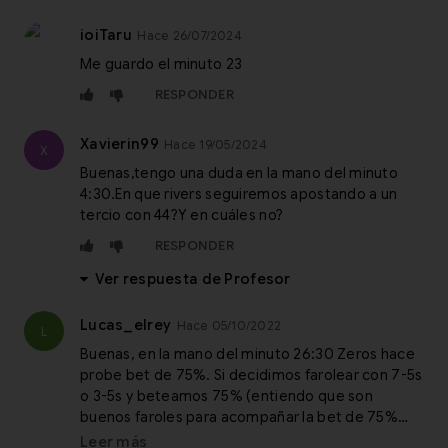
hace check en River [P1]
set, quieres salir apostando a 1/3 porque esa J
impacta más en el rango del villano que en el
35min
ioiTaru
Hace 26/07/2024
nuestro, no?
Me guardo el minuto 23
Cómo jugar river si pagamos 2barrels y el rival
RESPONDER
hace check en River [P2]
47min
Xavierin99
Hace 19/05/2024
X
Buenas,tengo una duda en la mano del minuto
Juego con proyectos IP - El Raise flop jugando
4:30.En que rivers seguiremos apostando a un
con posición
tercio con 44?Y en cuáles no?
36min
RESPONDER
Cómo resubir en el Turn si nos enfrentamos a un
Ver respuesta de Profesor
2barrel [P1]
39min
Lucas_elrey
Hace 05/10/2022
L
Buenas, en la mano del minuto 26:30 Zeros hace
probe bet de 75%. Si decidimos farolear con 7-5s
Cómo resubir en el Turn si nos enfrentamos a un
2barrel [P2]
o 3-5s y beteamos 75% (entiendo que son
buenos faroles para acompañar la bet de 75%
29min
con trips) y el rival nos paga, en que river
Leer más