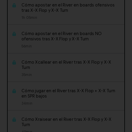
Cómo apostar en el River en boards ofensivos
tras X-X Flop y X-X Turn
1h 05min
Cómo apostar en el River en boards NO
ofensivos tras X-X Flop y X-X Turn
56min
Cómo Xcallear en el River tras X-X Flop y X-X
Turn
35min
Cómo jugar en el River tras X-X Flop + X-X Turn
en SPR bajos
34min
Cómo Xraisear en el River tras X-X Flop y X-X
Turn
49min