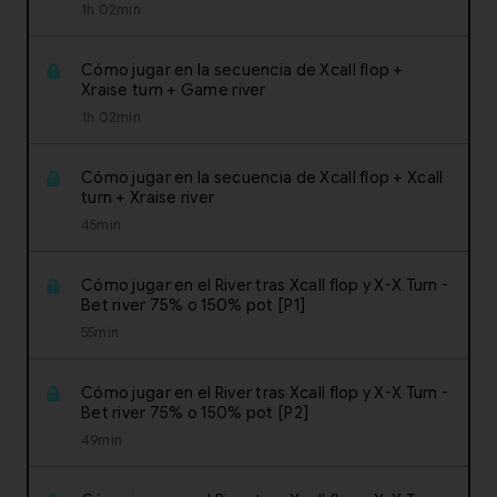
1h 02min
Cómo jugar en la secuencia de Xcall flop +
Xraise turn + Game river
1h 02min
Cómo jugar en la secuencia de Xcall flop + Xcall
turn + Xraise river
45min
Cómo jugar en el River tras Xcall flop y X-X Turn -
Bet river 75% o 150% pot [P1]
55min
Cómo jugar en el River tras Xcall flop y X-X Turn -
Bet river 75% o 150% pot [P2]
49min