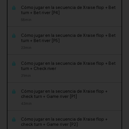
Cómo jugar en la secuencia de Xraise flop + Bet
turn + Bet river [P4]
58min
Cómo jugar en la secuencia de Xraise flop + Bet
turn + Bet river [P5]
23min
Cómo jugar en la secuencia de Xraise flop + Bet
turn + Check river
31min
Cómo jugar en la secuencia de Xraise flop +
check turn + Game river [P1]
43min
Cómo jugar en la secuencia de Xraise flop +
check turn + Game river [P2]