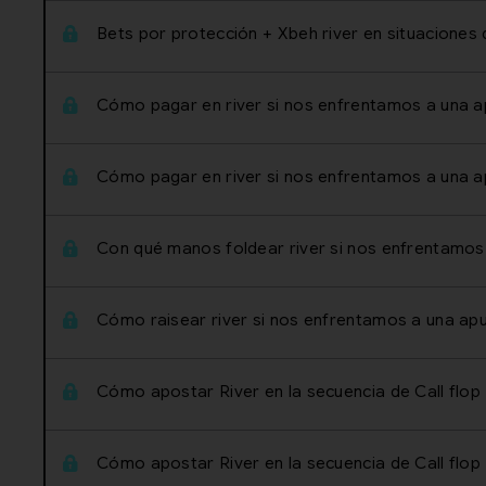
Bets por protección + Xbeh river en situaciones d
Cómo Xraisear en el River tras Xcall flop y X-X T
Cómo pagar en river si nos enfrentamos a una apu
Cómo jugar en el River tras Xcall flop y X-X Tur
Cómo pagar en river si nos enfrentamos a una ap
Cómo y cuándo hacer Probe bet en el turn a 30%
Con qué manos foldear river si nos enfrentamos 
Cómo jugar en el river tras X-X flop y Probe bet 
Cómo raisear river si nos enfrentamos a una apue
Cómo jugar en el river tras X-X flop y Probe bet
Cómo apostar River en la secuencia de Call flop 
Cómo jugar en el river tras X-X flop y Probe bet
Cómo apostar River en la secuencia de Call flop
Juego con proyectos - Turn Probe bet en Stack p