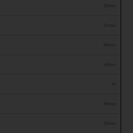
29min
1h 02min
37min
1h 02min
49min
45min
41min
55min
1h
49min
49min
26min
29min
57min