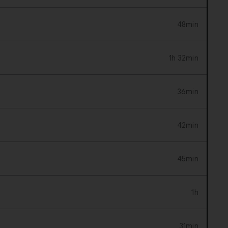
30min
48min
36min
1h 32min
33min
36min
38min
42min
46min
45min
54min
1h
1h 05min
31min