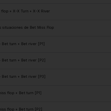
 flop + X-X Turn + X-X River
S highs vs delayed cbet IP
 situaciones de Bet Miss Flop
bet [P1]
Bet turn + Bet river [P1]
bet [P2]
Bet turn + Bet river [P2]
bet en SPR bajos.
Bet turn + Bet river [P3]
p y X-X Turn
iss flop + Bet turn [P1]
ras X-X Flop y X-X Turn
iss flop + Bet turn [P2]