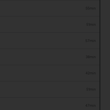
55min
30min
51min
38min
57min
55min
38min
36min
42min
35min
51min
30min
47min