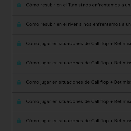
Cómo resubir en el Turn si nos enfrentamos a un 
Cómo jugar en la secuencia de Xraise flop + che
Cómo resubir en el river si nos enfrentamos a un
Cómo jugar en la secuencia de Xcall flop + Xrais
Cómo jugar en situaciones de Call flop + Bet miss
Cómo jugar en la secuencia de Xcall flop + Xcall t
Cómo jugar en situaciones de Call flop + Bet miss
Cómo jugar en el River tras Xcall flop y X-X Turn
Cómo jugar en situaciones de Call flop + Bet miss
Cómo jugar en el River tras Xcall flop y X-X Tur
Cómo jugar en situaciones de Call flop + Bet miss
Cómo jugar en el River tras Xcall flop y X-X Turn
Cómo jugar en situaciones de Call flop + Bet miss
Cómo jugar en el River tras Xcall flop y X-X Turn 