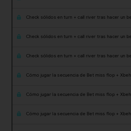
Cómo apostar en el River en boards NO ofensivo
Check sólidos en turn + call river tras hacer un b
Cómo Xcallear en el River tras X-X Flop y X-X Tu
Check sólidos en turn + call river tras hacer un b
Cómo jugar en el River tras X-X Flop + X-X Turn
Check sólidos en turn + call river tras hacer un b
Cómo Xraisear en el River tras X-X Flop y X-X T
Cómo jugar la secuencia de Bet miss flop + Xbeh t
Cómo jugar la secuencia de Bet miss flop + Xbeh 
Cómo jugar la secuencia de Bet miss flop + Xbeh 