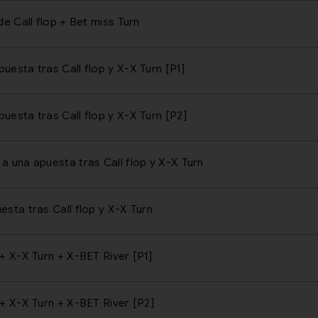
e Call flop + Bet miss Turn
urn
esta tras Call flop y X-X Turn [P1]
n en SPR bajos
uesta tras Call flop y X-X Turn [P2]
, 75%, o 150% pot tras X-X flop
a una apuesta tras Call flop y X-X Turn
Turn [P1]
sta tras Call flop y X-X Turn
 Turn [P2]
+ X-X Turn + X-BET River [P1]
 Turn [P3]
 + X-X Turn + X-BET River [P2]
ot ratios bajos vs altos