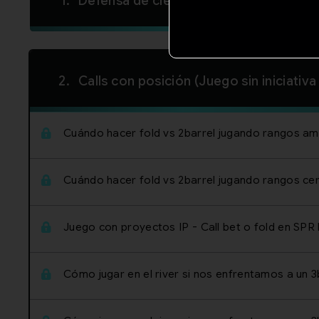
1.
Defensa de ciegas (Juego sin iniciati
Cuándo pagar 2barrels y 3barrels en SPR profu
2.
Calls con posición (Juego sin iniciativa
Cuándo hacemos Xfold turn vs 2barrel en SPR ba
Cuándo hacer fold vs 2barrel jugando rangos am
Cuándo pagar 2barrels y 3barrels en SPR bajos.
Cuándo hacer fold vs 2barrel jugando rangos c
Juego con proyectos - El Xcall, Xfold y Xpush fl
Juego con proyectos IP - Call bet o fold en SPR
Juego con proyectos - Con qué manos hacer Xra
Cómo jugar en el river si nos enfrentamos a un 3
Qué tamaños de apuesta queremos utilizar para h