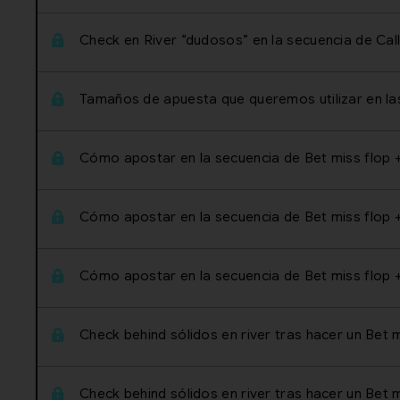
Check en River “dudosos” en la secuencia de Call
La interesante estrategia que deben seguir los A
Tamaños de apuesta que queremos utilizar en las
Cómo jugar cuando te enfrentas a una delayed c
Cómo apostar en la secuencia de Bet miss flop + 
Cómo jugar cuando te enfrentas a una delayed c
Cómo apostar en la secuencia de Bet miss flop + 
Cómo jugar cuando te enfrentas a una delayed c
Cómo apostar en la secuencia de Bet miss flop + 
Cómo jugar en el River con As Highs tras X-X Flo
Check behind sólidos en river tras hacer un Bet m
Cómo apostar en el River en boards ofensivos t
Check behind sólidos en river tras hacer un Bet m