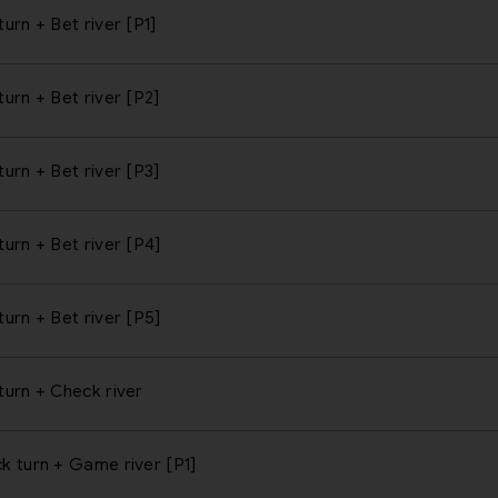
urn + Bet river [P1]
urn + Bet river [P2]
urn + Bet river [P3]
urn + Bet river [P4]
urn + Bet river [P5]
turn + Check river
k turn + Game river [P1]