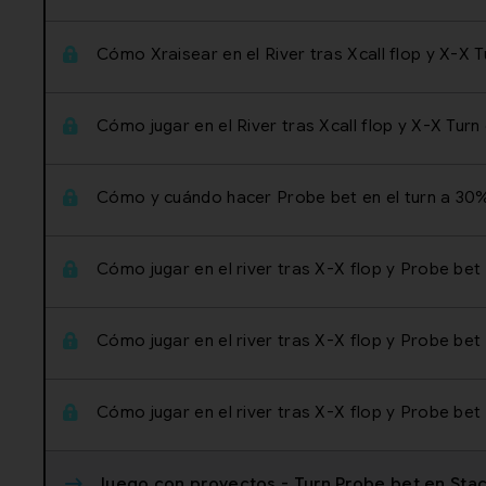
Cómo Xraisear en el River tras Xcall flop y X-X T
Cómo jugar en el River tras Xcall flop y X-X Tur
Cómo y cuándo hacer Probe bet en el turn a 30%
Cómo jugar en el river tras X-X flop y Probe bet 
Cómo jugar en el river tras X-X flop y Probe bet
Cómo jugar en el river tras X-X flop y Probe bet
Juego con proyectos - Turn Probe bet en Stack