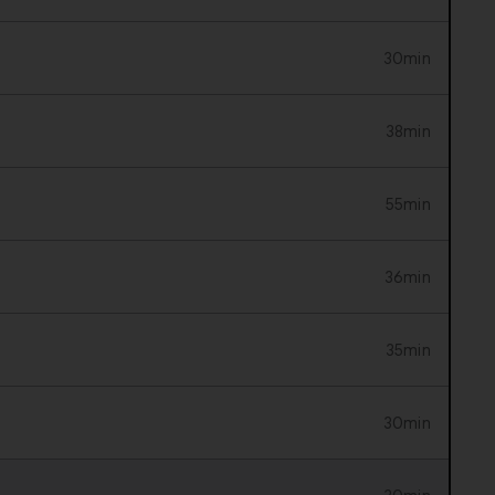
30min
38min
55min
36min
35min
30min