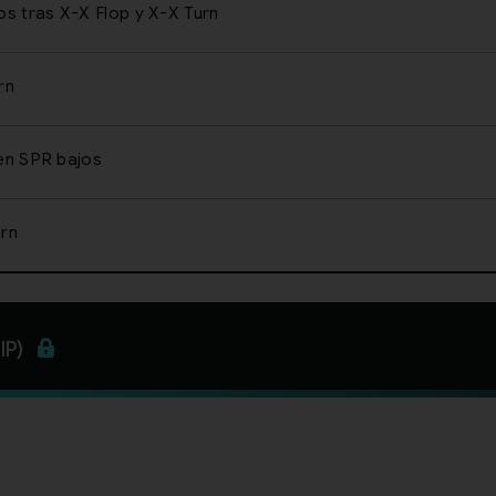
s tras X-X Flop y X-X Turn
rn
 en SPR bajos
urn
 IP)
plios BB vs SB