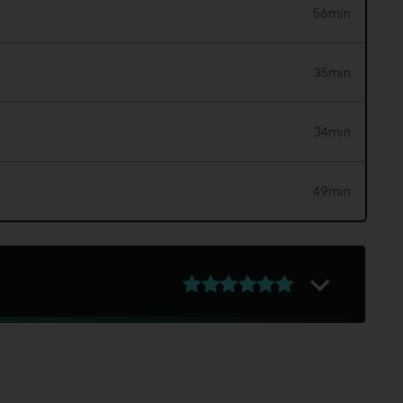
56min
35min
34min
49min
1h