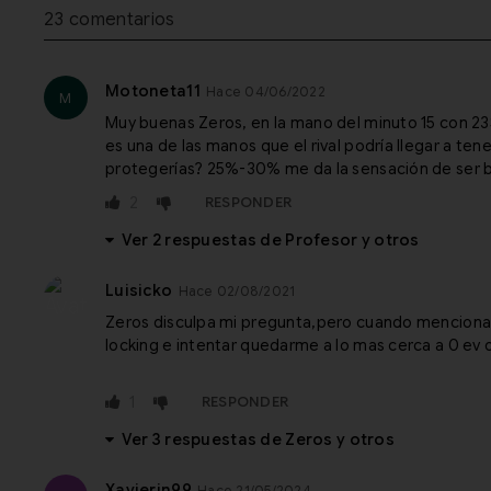
Cuándo hacer fold vs 2barrel jugando rangos c
23 comentarios
Juego con proyectos IP - Call bet o fold en SPR
Motoneta11
Hace 04/06/2022
M
Muy buenas Zeros, en la mano del minuto 15 con 23S
es una de las manos que el rival podría llegar a t
Cómo jugar en el river si nos enfrentamos a un 3
protegerías? 25%-30% me da la sensación de ser ba
2
RESPONDER
Cómo jugar en el river si nos enfrentamos a un 3
Ver 2 respuestas de Profesor y otros
Luisicko
Hace 02/08/2021
Cómo jugar en el river si nos enfrentamos a un 3
Zeros disculpa mi pregunta,pero cuando mencionaste
locking e intentar quedarme a lo mas cerca a 0 ev
Cómo jugar en el river si nos enfrentamos a un 
1
RESPONDER
Ver 3 respuestas de Zeros y otros
Cómo jugar river si pagamos 2barrels y el rival h
Xavierin99
Hace 21/05/2024