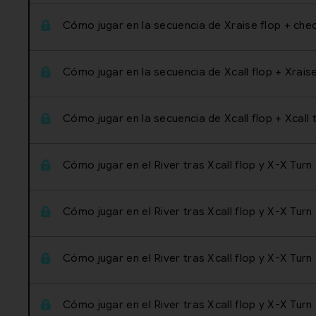
Cómo jugar en la secuencia de Xraise flop + che
Cómo jugar en la secuencia de Xcall flop + Xrais
Cómo jugar en la secuencia de Xcall flop + Xcall t
Cómo jugar en el River tras Xcall flop y X-X Turn
Cómo jugar en el River tras Xcall flop y X-X Tur
Cómo jugar en el River tras Xcall flop y X-X Turn
Cómo jugar en el River tras Xcall flop y X-X Turn 