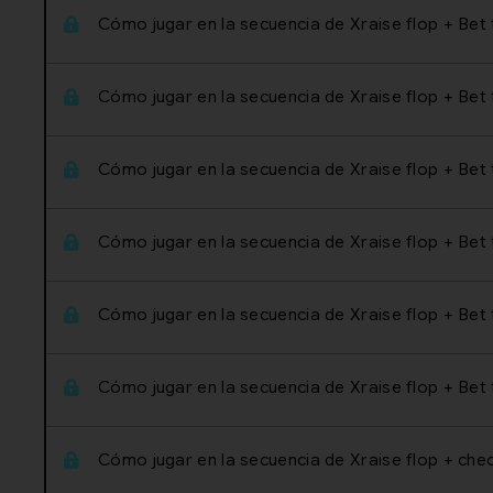
Cómo jugar en la secuencia de Xraise flop + Bet t
Cómo jugar en la secuencia de Xraise flop + Bet t
Cómo jugar en la secuencia de Xraise flop + Bet t
Cómo jugar en la secuencia de Xraise flop + Bet t
Cómo jugar en la secuencia de Xraise flop + Bet t
Cómo jugar en la secuencia de Xraise flop + Bet 
Cómo jugar en la secuencia de Xraise flop + chec