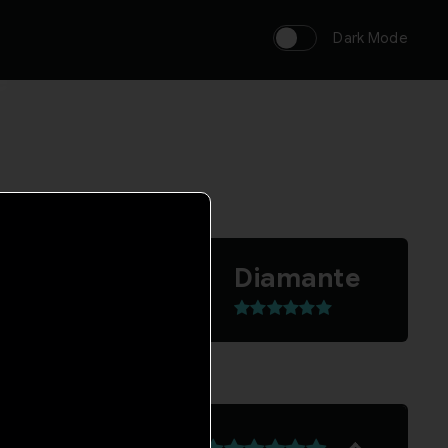
nte
Dark Mode
e
Diamante