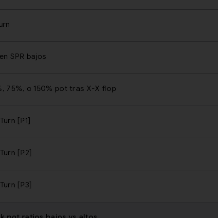
urn
n en SPR bajos
, 75%, o 150% pot tras X-X flop
Turn [P1]
 Turn [P2]
 Turn [P3]
 pot ratios bajos vs altos