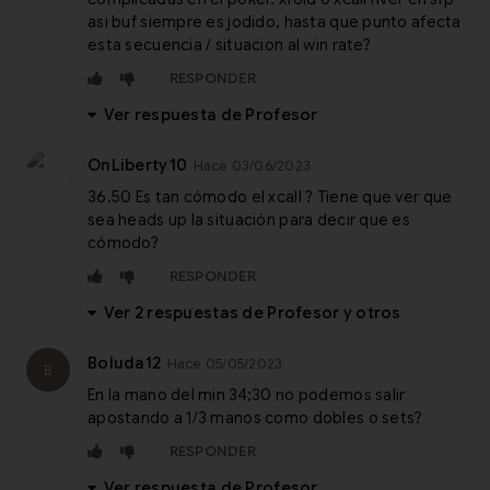
asi buf siempre es jodido, hasta que punto afecta
1h
esta secuencia / situacion al win rate?
RESPONDER
Check behind sólidos en river tras hacer un Bet
miss flop + Bet turn [P2]
Ver respuesta de Profesor
31min
OnLiberty10
Hace 03/06/2023
Check sólidos en turn + call river tras hacer un
36.50 Es tan cómodo el xcall ? Tiene que ver que
bet miss flop [P1]
sea heads up la situación para decir que es
55min
cómodo?
RESPONDER
Check sólidos en turn + call river tras hacer un
Ver 2 respuestas de Profesor y otros
bet miss flop [P2]
58min
Boluda12
Hace 05/05/2023
B
En la mano del min 34;30 no podemos salir
Check sólidos en turn + call river tras hacer un
apostando a 1/3 manos como dobles o sets?
bet miss flop [P3]
31min
RESPONDER
Ver respuesta de Profesor