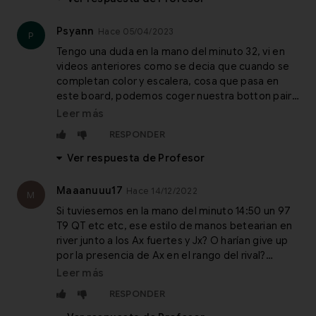
Cómo jugar la secuencia de Bet miss flop +
Xbeh turn + Fold river [P1]
Psyann
Hace 05/04/2023
P
53min
Tengo una duda en la mano del minuto 32, vi en
videos anteriores como se decia que cuando se
Cómo jugar la secuencia de Bet miss flop +
completan color y escalera, cosa que pasa en
Xbeh turn + Fold river [P2]
este board, podemos coger nuestra botton pair
28min
y apostarla de cara en el river haciendo una
Leer más
oberbet, y en esta situación se dan estas
RESPONDER
circunstancias, entonces porque dejar esta mano
Cómo jugar la secuencia de Bet miss flop +
al check call si se puede hacer una overbet en la
Ver respuesta de Profesor
Xbeh turn + Raise River
que pone al rango del rival en una situación muy
47min
complicada? si que es cierto que vamos a palmar
Maaanuuu17
Hace 14/12/2022
M
más pasta cuando el rival tewnga una mano como
Si tuviesemos en la mano del minuto 14:50 un 97
KK que es la que enseña, pero pienso que
Cómo jugar la secuencia de Bet miss flop +
T9 QT etc etc, ese estilo de manos betearian en
Xbeh turn + Bet river
haciendo call en river, veo ganandome muy poco
river junto a los Ax fuertes y Jx? O harían give up
con A5 aunque tengamos el corazón, y sin
57min
por la presencia de Ax en el rango del rival?
embargo tenemos bloquer de nuts y es buena
Saludos.
Leer más
para tocar los cojones, no hablo de checkraise
Cómo jugar la secuencia de Bet miss flop +
porque soy consciente de que tenemos algo de
RESPONDER
Xbeh turn + Check river
valor de showdown, pero ese algo que tenemos
1h 09min