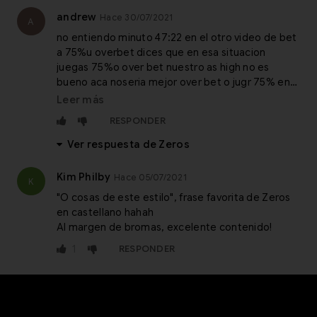
que explicas o que son muy parecidas en ev?
Gracias
andrew
Hace 30/07/2021
A
no entiendo minuto 47:22 en el otro video de bet
a 75%u overbet dices que en esa situacion
juegas 75%o over bet nuestro as high no es
bueno aca noseria mejor over bet o jugr 75% en
river teniendo en cuenta que tambien
Leer más
bloqueamos qt y el rivl nunc checke qt en turn por
RESPONDER
que chekeas ?
Ver respuesta de Zeros
Kim Philby
Hace 05/07/2021
K
"O cosas de este estilo", frase favorita de Zeros
en castellano hahah
Al margen de bromas, excelente contenido!
1
RESPONDER