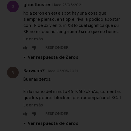
turn
y en otros spots a veces pagamos con botom
ghostbuster
Hace 25/08/2021
G
pair bloqueando cuando hay un color completado
37min
hola zeros en este spot hay una cosa que
tambien como ahora? gracias elias.
siempre pienso, en flop el rival a podido apostar
Cuándo apostar pequeño en el river en la
con TP de Jx y en turn XB lo cual significa que su
secuencia de X-X flop + X-X turn [P1]
XB no es que no tenga una J si no que no tiene
una TP con tres barrels por valor, es decir da igual
44min
Leer más
si el turn dobla carta o es seco me refiero que
RESPONDER
cuando en un secuencia el rival hace cbet flop y
Cuándo apostar pequeño en el river en la
XB turn si nosotros salimos apostando de cara PP,
Ver respuesta de Zeros
secuencia de X-X flop + X-X turn [P2]
second pairs etc... a modo general no crees que
37min
realmente por una parte nos enfrentamos
Barwuah7
Hace 08/08/2021
B
muchisimas veces a TP debiles de el que no
Buenas zeros,
tenian tres calles por valor o incluso a OP que
Cuándo apostar fuerte en el river en la
decidio hacer XB porque el board era muy
secuencia de X-X flop + X-X turn [P3]
En la mano del minuto 46, K6h3c8hAs, comentas
mojado? resumiendo llegados al river en esta
50min
que los peores blockers para acompañar el XCall
secuencia siento como que cada vez que
del K son J, T o 9 porque bloquean sus principales
Leer más
apuesto manos medias me enfrento muy alto
faroles. También, que vs rango estrecho del
Cuándo apostar overbet en el river en la
porcentaje a TP debiles, espero a verme
RESPONDER
secuencia de X-X flop + X-X turn [P4]
villano (MP) tenemos muchos más KT que K5-K4
expicado elias.
porque los combos off de estos últimos no están
33min
Ver respuesta de Zeros
al defened. ¿Sería ésta una situación para folder