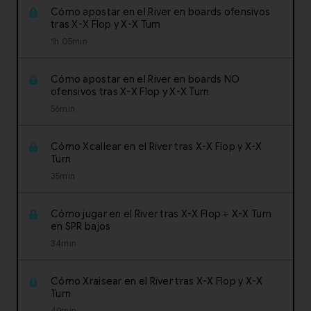
Cómo apostar en el River en boards ofensivos
tras X-X Flop y X-X Turn
1h 05min
Cómo apostar en el River en boards NO
ofensivos tras X-X Flop y X-X Turn
56min
Cómo Xcallear en el River tras X-X Flop y X-X
Turn
35min
Cómo jugar en el River tras X-X Flop + X-X Turn
en SPR bajos
34min
Cómo Xraisear en el River tras X-X Flop y X-X
Turn
49min