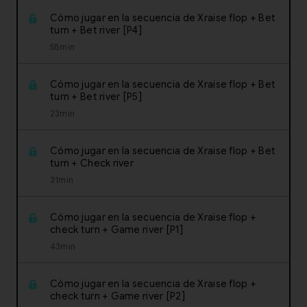
Cómo jugar en la secuencia de Xraise flop + Bet
turn + Bet river [P4]
58min
Cómo jugar en la secuencia de Xraise flop + Bet
turn + Bet river [P5]
23min
Cómo jugar en la secuencia de Xraise flop + Bet
turn + Check river
31min
Cómo jugar en la secuencia de Xraise flop +
check turn + Game river [P1]
43min
Cómo jugar en la secuencia de Xraise flop +
check turn + Game river [P2]