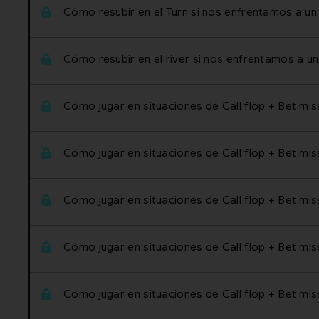
Cómo resubir en el Turn si nos enfrentamos a un 
Cómo jugar en la secuencia de Xraise flop + che
Cómo resubir en el river si nos enfrentamos a un
Cómo jugar en la secuencia de Xcall flop + Xrais
Cómo jugar en situaciones de Call flop + Bet miss
Cómo jugar en la secuencia de Xcall flop + Xcall t
Cómo jugar en situaciones de Call flop + Bet miss
Cómo jugar en el River tras Xcall flop y X-X Turn
Cómo jugar en situaciones de Call flop + Bet miss
Cómo jugar en el River tras Xcall flop y X-X Tur
Cómo jugar en situaciones de Call flop + Bet miss
Cómo jugar en el River tras Xcall flop y X-X Turn
Cómo jugar en situaciones de Call flop + Bet miss
Cómo jugar en el River tras Xcall flop y X-X Turn 