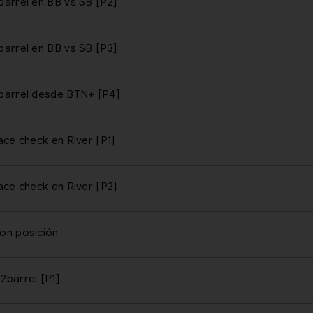
barrel en BB vs SB [P2]
urn + Bet river [P1]
barrel en BB vs SB [P3]
urn + Bet river [P2]
3barrel desde BTN+ [P4]
urn + Bet river [P3]
ace check en River [P1]
urn + Bet river [P4]
hace check en River [P2]
urn + Bet river [P5]
con posición
turn + Check river
2barrel [P1]
k turn + Game river [P1]