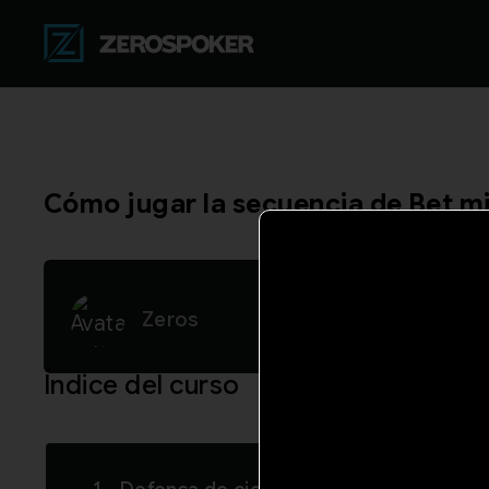
Cómo jugar la secuencia de Bet mis
Zeros
Índice del curso