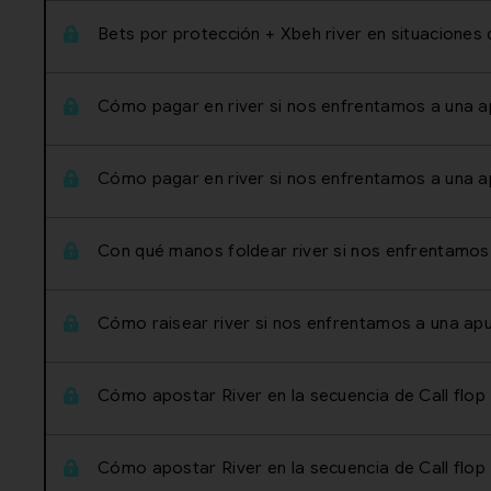
Bets por protección + Xbeh river en situaciones d
Cómo Xraisear en el River tras Xcall flop y X-X T
Cómo pagar en river si nos enfrentamos a una apu
Cómo jugar en el River tras Xcall flop y X-X Tur
Cómo pagar en river si nos enfrentamos a una ap
Cómo y cuándo hacer Probe bet en el turn a 30%
Con qué manos foldear river si nos enfrentamos 
Cómo jugar en el river tras X-X flop y Probe bet 
Cómo raisear river si nos enfrentamos a una apue
Cómo jugar en el river tras X-X flop y Probe bet
Cómo apostar River en la secuencia de Call flop 
Cómo jugar en el river tras X-X flop y Probe bet
Cómo apostar River en la secuencia de Call flop
Juego con proyectos - Turn Probe bet en Stack p