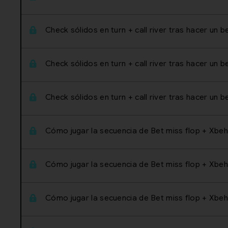
Cómo apostar en el River en boards NO ofensivo
Check sólidos en turn + call river tras hacer un b
Cómo Xcallear en el River tras X-X Flop y X-X Tu
Check sólidos en turn + call river tras hacer un b
Cómo jugar en el River tras X-X Flop + X-X Turn
Check sólidos en turn + call river tras hacer un b
Cómo Xraisear en el River tras X-X Flop y X-X T
Cómo jugar la secuencia de Bet miss flop + Xbeh t
Cómo jugar la secuencia de Bet miss flop + Xbeh 
Cómo jugar la secuencia de Bet miss flop + Xbeh 