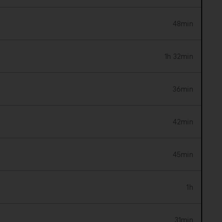
30min
48min
36min
1h 32min
33min
36min
38min
42min
46min
45min
54min
1h
1h 05min
31min